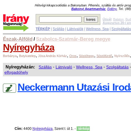
Hétvégi kikapcsolódás a Bakonyban. Pihenés, szállás és aktív pr
Bakonyi Apartmanház
,
Eplény
, Tel.: (8
Úticél
:
Balaton
,
Bud
Augusztus 20-i p
TÉRKÉP
|
Szállás
|
Látnivalók
|
Wellness, Spa
|
Szolgáltatá
Észak-Alföld
Szabolcs-Szatmár-Bereg megye
/
Nyíregyháza
,
,
,
,
,
,
Borbánya
Butykatelep
Jósa András Kórház
Oros
Sóstóhegy
Sóstófürdő
Nyírszőlős
Nyíregyházán:
Szállás
-
Látnivaló
-
Wellness, Spa
-
Szolgáltatás
elfogadóhely
Neckermann Utazási Irod
Cím:
4400
Nyíregyháza
, Szent I. út 1. -
térkép