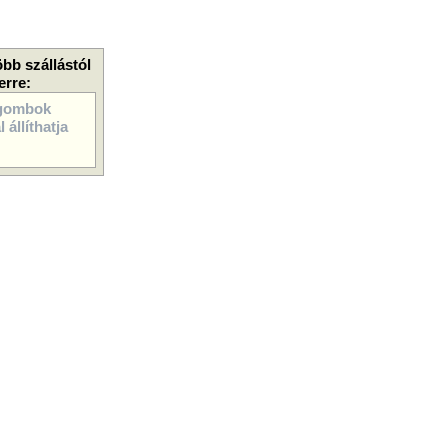
öbb szállástól
erre:
gombok
 állíthatja