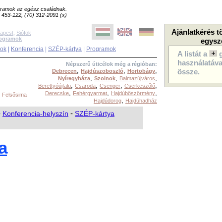
ogramok az egész családnak.
8) 453-122, (70) 312-2091 (x)
Ajánlatkérés t
apest
,
Siófok
rogramok
egysz
sok
|
Konferencia
|
SZÉP-kártya
|
Programok
A listát a
használatával
Népszerű úticélok még a régióban:
,
,
,
Debrecen
Hajdúszoboszló
Hortobágy
össze.
,
,
,
Nyíregyháza
Szolnok
Balmazújváros
,
,
,
,
Berettyóújfalu
Csaroda
Csenger
Cserkeszőlő
,
,
,
,
Derecske
Fehérgyarmat
Hajdúböszörmény
Felsősima
,
Hajdúdorog
Hajdúhadház
-
Konferencia-helyszín
-
SZÉP-kártya
a