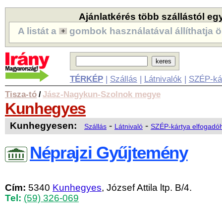
Ajánlatkérés több szállástól eg
A listát a
gombok használatával állíthatja ö
TÉRKÉP
|
Szállás
|
Látnivalók
|
SZÉP-ká
Tisza-tó
Jász-Nagykun-Szolnok megye
/
Kunhegyes
Kunhegyesen:
-
-
Szállás
Látnivaló
SZÉP-kártya elfogadó
Néprajzi Gyűjtemény
Cím:
5340
Kunhegyes
, József Attila ltp. B/4.
Tel:
(59) 326-069