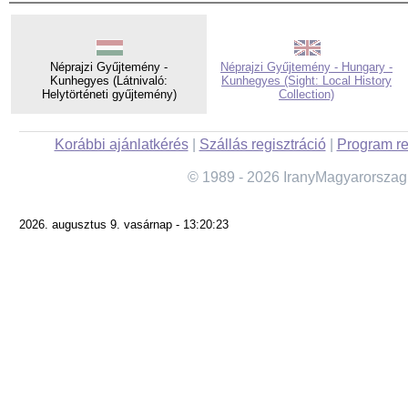
Néprajzi Gyűjtemény -
Néprajzi Gyűjtemény - Hungary -
Kunhegyes (Látnivaló:
Kunhegyes (Sight: Local History
Helytörténeti gyűjtemény)
Collection)
Korábbi ajánlatkérés
|
Szállás regisztráció
|
Program re
© 1989 - 2026 IranyMagyarorszag
2026. augusztus 9. vasárnap - 13:20:23