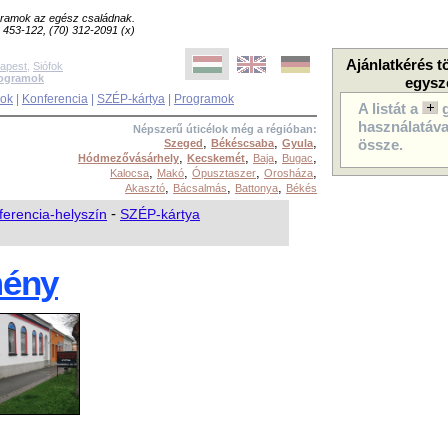
ogramok az egész családnak.
8) 453-122, (70) 312-2091 (x)
Ajánlatkérés t
apest
,
Siófok
rogramok
egysz
sok
|
Konferencia
|
SZÉP-kártya
|
Programok
A listát a
használatával
Népszerű úticélok még a régióban:
,
,
,
Szeged
Békéscsaba
Gyula
össze.
,
,
,
,
Hódmezővásárhely
Kecskemét
Baja
Bugac
,
,
,
,
Kalocsa
Makó
Ópusztaszer
Orosháza
,
,
,
Akasztó
Bácsalmás
Battonya
Békés
ferencia-helyszín
-
SZÉP-kártya
mény