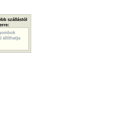
öbb szállástól
erre:
gombok
 állíthatja