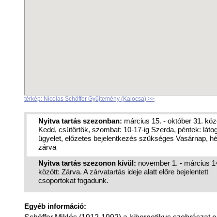
térkép: Nicolas Schöffer Gyűjtemény (Kalocsa) >>
Nyitva tartás szezonban:
március 15. - október 31. közö
Kedd, csütörtök, szombat: 10-17-ig Szerda, péntek: látog
ügyelet, előzetes bejelentkezés szükséges Vasárnap, hé
zárva
Nyitva tartás szezonon kívül:
november 1. - március 1
között: Zárva. A zárvatartás ideje alatt előre bejelentett
csoportokat fogadunk.
Egyéb információ: