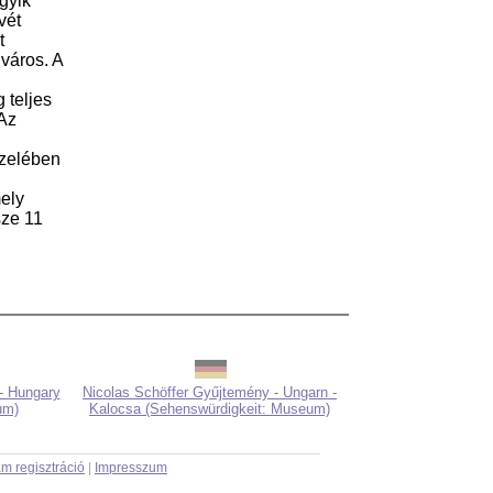
gyik
vét
t
 város. A
 teljes
 Az
özelében
mely
sze 11
- Hungary
Nicolas Schöffer Gyűjtemény - Ungarn -
um)
Kalocsa (Sehenswürdigkeit: Museum)
m regisztráció
|
Impresszum