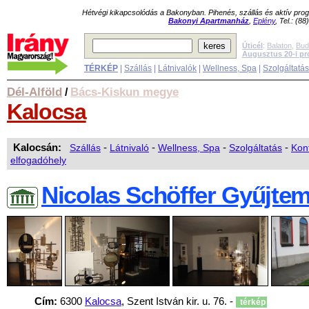
Hétvégi kikapcsolódás a Bakonyban. Pihenés, szállás és aktív pr
Bakonyi Apartmanház
,
Eplény
, Tel.: (8
Úticél
:
Balaton
,
Bud
Augusztus 20-i p
TÉRKÉP
|
Szállás
|
Látnivalók
|
Wellness, Spa
|
Szolgáltatá
Dél-Alföld
Bács-Kiskun megye
/
Kalocsa
Kalocsán:
Szállás
-
Látnivaló
-
Wellness, Spa
-
Szolgáltatás
-
Kon
elfogadóhely
Nicolas Schöffer Gyűjte
Cím:
6300
Kalocsa
, Szent István kir. u. 76. -
térkép