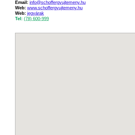
Email:
info@schoffergyujtemeny.hu
Web:
www.schoffergyujtemeny.hu
Web:
jegyárak
Tel:
(78) 600-999