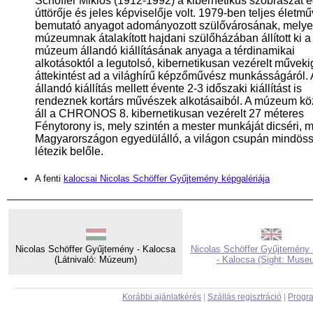
Schöffer Miklós (1912-1992) a kibernetikus szobrászat e
úttörője és jeles képviselője volt. 1979-ben teljes életmű
bemutató anyagot adományozott szülővárosának, melye
múzeumnak átalakított hajdani szülőházában állított ki a
múzeum állandó kiállításának anyaga a térdinamikai
alkotásoktól a legutolsó, kibernetikusan vezérelt művekig
áttekintést ad a világhírű képzőművész munkásságáról.
állandó kiállítás mellett évente 2-3 időszaki kiállítást is
rendeznek kortárs művészek alkotásaiból. A múzeum k
áll a CHRONOS 8. kibernetikusan vezérelt 27 méteres
Fénytorony is, mely szintén a mester munkáját dicséri, 
Magyarországon egyedülálló, a világon csupán mindös
létezik belőle.
A fenti
kalocsai Nicolas Schöffer Gyűjtemény képgalériája
Nicolas Schöffer Gyűjtemény - Kalocsa
Nicolas Schöffer Gyűjtemény 
(Látnivaló: Múzeum)
- Kalocsa (Sight: Muse
Korábbi ajánlatkérés
|
Szállás regisztráció
|
Progra