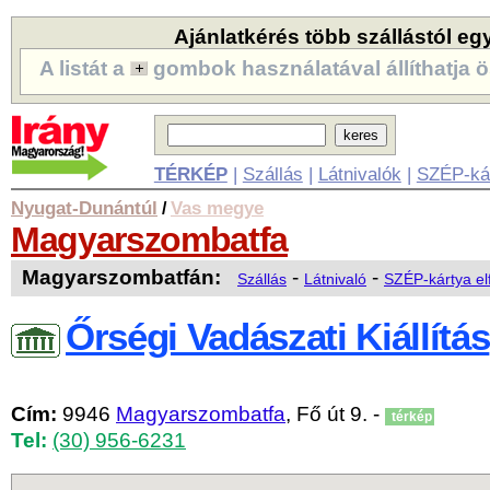
Ajánlatkérés több szállástól eg
A listát a
gombok használatával állíthatja ö
TÉRKÉP
|
Szállás
|
Látnivalók
|
SZÉP-ká
Nyugat-Dunántúl
Vas megye
/
Magyarszombatfa
Magyarszombatfán:
-
-
Szállás
Látnivaló
SZÉP-kártya el
Őrségi Vadászati Kiállítás
Cím:
9946
Magyarszombatfa
, Fő út 9. -
térkép
Tel:
(30) 956-6231