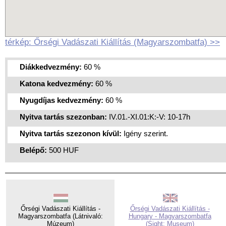
térkép: Őrségi Vadászati Kiállítás (Magyarszombatfa) >>
Diákkedvezmény:
60 %
Katona kedvezmény:
60 %
Nyugdíjas kedvezmény:
60 %
Nyitva tartás szezonban:
IV.01.-XI.01:K:-V: 10-17h
Nyitva tartás szezonon kívül:
Igény szerint.
Belépő:
500 HUF
Őrségi Vadászati Kiállítás -
Őrségi Vadászati Kiállítás -
Magyarszombatfa (Látnivaló:
Hungary - Magyarszombatfa
Múzeum)
(Sight: Museum)