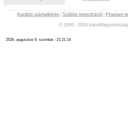
Korábbi ajánlatkérés
|
Szállás regisztráció
|
Program re
© 1989 - 2026 IranyMagyarorszag
2026. augusztus 8. szombat - 21:21:14