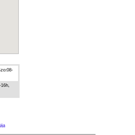
Szo:08-
-16h,
ája