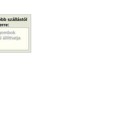
öbb szállástól
erre:
gombok
 állíthatja