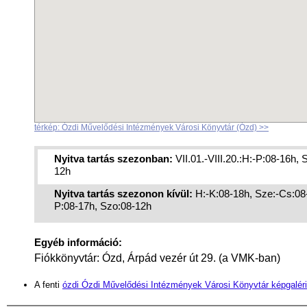
térkép: Ózdi Művelődési Intézmények Városi Könyvtár (Ózd) >>
Nyitva tartás szezonban:
VII.01.-VIII.20.:H:-P:08-16h, 
12h
Nyitva tartás szezonon kívül:
H:-K:08-18h, Sze:-Cs:08
P:08-17h, Szo:08-12h
Egyéb információ:
Fiókkönyvtár: Ózd, Árpád vezér út 29. (a VMK-ban)
A fenti
ózdi Ózdi Művelődési Intézmények Városi Könyvtár képgaléri