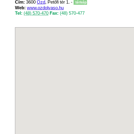
Cím:
3600
Ózd
, Petőfi tér 1. -
térkép
Web:
www.ozdolvaso.hu
Tel:
(48) 570-470
Fax:
(48) 570-477