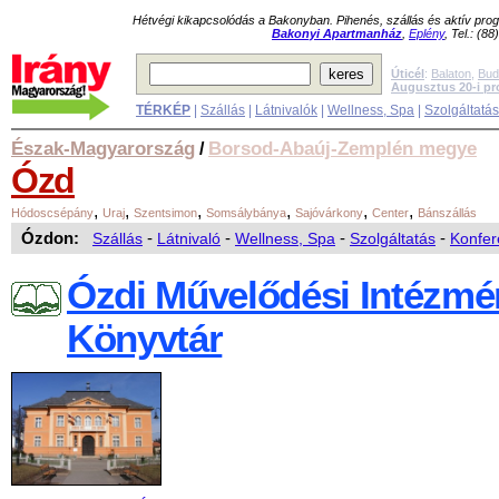
Hétvégi kikapcsolódás a Bakonyban. Pihenés, szállás és aktív pr
Bakonyi Apartmanház
,
Eplény
, Tel.: (8
Úticél
:
Balaton
,
Bud
Augusztus 20-i p
TÉRKÉP
|
Szállás
|
Látnivalók
|
Wellness, Spa
|
Szolgáltatá
Észak-Magyarország
Borsod-Abaúj-Zemplén megye
/
Ózd
,
,
,
,
,
,
Hódoscsépány
Uraj
Szentsimon
Somsálybánya
Sajóvárkony
Center
Bánszállás
Ózdon:
Szállás
-
Látnivaló
-
Wellness, Spa
-
Szolgáltatás
-
Konfer
Ózdi Művelődési Intézmé
Könyvtár