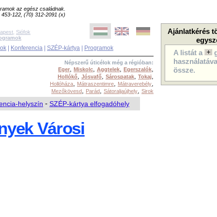
ogramok az egész családnak.
8) 453-122, (70) 312-2091 (x)
Ajánlatkérés t
apest
,
Siófok
rogramok
egysz
sok
|
Konferencia
|
SZÉP-kártya
|
Programok
A listát a
használatával
Népszerű úticélok még a régióban:
,
,
,
,
Eger
Miskolc
Aggtelek
Egerszalók
össze.
,
,
,
,
Hollókő
Jósvafő
Sárospatak
Tokaj
,
,
,
Hollóháza
Mátraszentimre
Mátraverebély
,
,
,
Mezőkövesd
Parád
Sátoraljaújhely
Sirok
encia-helyszín
-
SZÉP-kártya elfogadóhely
nyek Városi