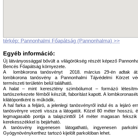
térkép: Pannonhalmi Főapátság (Pannonhalma) >>
Egyéb információ:
Új látványossággal bővült a világörökség részét képező Pannonh
Bencés Főapátság környezete.
A lombkorona tanösvényt 2018. március 29-én adtak át
lombkorona tanösvény a Pannonhalmi Tájvédelmi Körzet véd
természeti területén belül található.
A halat – mint keresztény szimbólumot – formázó létesítm
tartószerkezete fémből készült, faborítást kapott. A lombkoronasé
kilátópontként is működik.
A hal farka a feljáró, a jelenlegi tanösvényről indul és a lejáró er
tanösvényre vezeti vissza a látogatót. Közel 80 méter hosszú, 
legmagasabb pontja a talajszinttől 14 méter magasan fekszik
kerekesszékkel is bejárható.
A tanösvény ingyenesen látogatható, ingyenesen parkoln
Gyógynövénykerthez tartozó kijelölt parkolóban lehet.