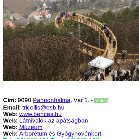
Cím:
9090
Pannonhalma
, Vár 1. -
térkép
Email:
tricollis@osb.hu
Web:
www.bences.hu
Web:
Látnivalók az apátságban
Web:
Múzeum
Web:
Arborétum és Gyógynövénkert