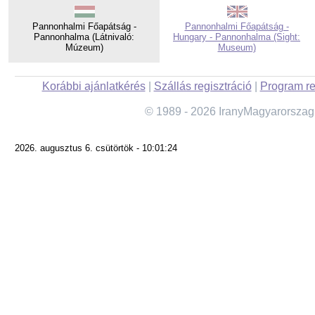
Pannonhalmi Főapátság -
Pannonhalmi Főapátság -
Pannonhalma (Látnivaló:
Hungary - Pannonhalma (Sight:
Múzeum)
Museum)
Korábbi ajánlatkérés
|
Szállás regisztráció
|
Program re
© 1989 - 2026 IranyMagyarorszag
2026. augusztus 6. csütörtök - 10:01:24