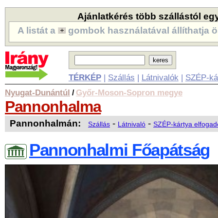
Ajánlatkérés több szállástól eg
A listát a
gombok használatával állíthatja ö
TÉRKÉP
|
Szállás
|
Látnivalók
|
SZÉP-ká
Nyugat-Dunántúl
Győr-Moson-Sopron megye
/
Pannonhalma
Pannonhalmán:
-
-
Szállás
Látnivaló
SZÉP-kártya elfogad
Pannonhalmi Főapátság