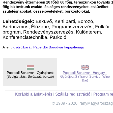
Rendezvény éttermében 20 főtől 60 főig, teraszunkon további 
főig biztosítunk családi és céges rendezvényeket, esküvőket,
születésnapokat, összejöveteleket, borkóstolókat.
Lehetőségek:
Esküvő, Kerti parti, Borozó,
Borturizmus, Élőzene, Programszervezés, Folklór
program, Rendezvényszervezés, Különterem,
Konferenciatechnika, Parkoló
A fenti
győrújbaráti Paperdői Borudvar képgalériája
Paperdői Borudvar - Győrújbarát
Paperdői Borudvar - Hungary -
(Szolgáltatás: Borászat, borozó)
Győrújbarát (Travel Service: Wine
Bar)
Korábbi ajánlatkérés
|
Szállás regisztráció
|
Program re
© 1989 - 2026 IranyMagyarorszag