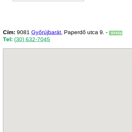
Cím:
9081
Győrújbarát
, Paperdő utca 9. -
térkép
Tel:
(30) 632-7045