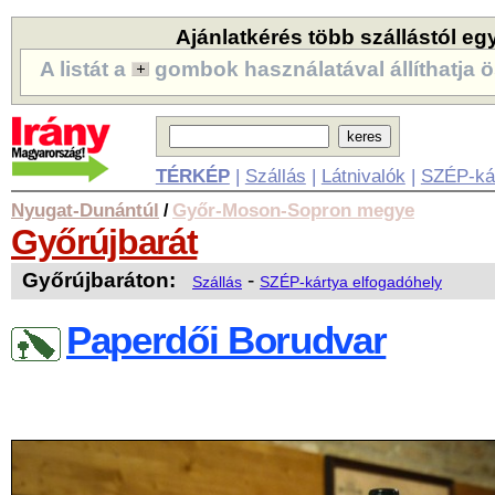
Ajánlatkérés több szállástól eg
A listát a
gombok használatával állíthatja ö
TÉRKÉP
|
Szállás
|
Látnivalók
|
SZÉP-ká
Nyugat-Dunántúl
Győr-Moson-Sopron megye
/
Győrújbarát
Győrújbaráton:
-
Szállás
SZÉP-kártya elfogadóhely
Paperdői Borudvar