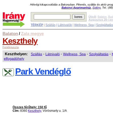
Hétvégi kikapcsolódás a Bakonyban. Pihenés, szállás és aktív pr
Bakonyi Apartmanház
,
Eplény
, Tel.: (8
Úticél
:
Balaton
,
Bud
Augusztus 20-i p
TÉRKÉP
|
Szállás
|
Látnivalók
|
Wellness, Spa
|
Szolgáltatá
Balaton
Zala megye
/
Keszthely
Fenékpuszta
Keszthelyen:
Szállás
-
Látnivaló
-
Wellness, Spa
-
Szolgáltatás
-
elfogadóhely
Park Vendéglő
Összes férőhely: 150 fő
Cím:
8360
Keszthely
, Vörösmarty u. 1/A