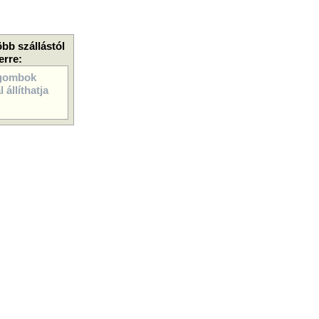
öbb szállástól
erre:
gombok
 állíthatja