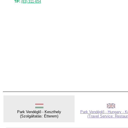
T/F:
(83) 311-654
Park Vendéglő - Keszthely
Park Vendéglő - Hungary - K
(Szolgáltatás: Étterem)
(Travel Service: Restaur