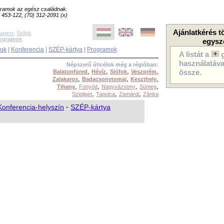
ogramok az egész családnak.
8) 453-122, (70) 312-2091 (x)
Ajánlatkérés t
apest
,
Siófok
rogramok
egysz
sok
|
Konferencia
|
SZÉP-kártya
|
Programok
A listát a
használatával
Népszerű úticélok még a régióban:
,
,
,
,
Balatonfüred
Hévíz
Siófok
Veszprém
össze.
,
,
,
Zalakaros
Badacsonytomaj
Keszthely
,
,
,
,
Tihany
Fonyód
Nagyvázsony
Sümeg
,
,
,
Szigliget
Tapolca
Zamárdi
Zánka
Konferencia-helyszín
-
SZÉP-kártya