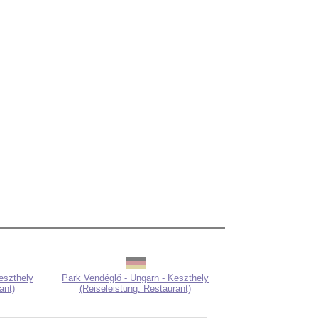
eszthely
Park Vendéglő - Ungarn - Keszthely
ant)
(Reiseleistung: Restaurant)