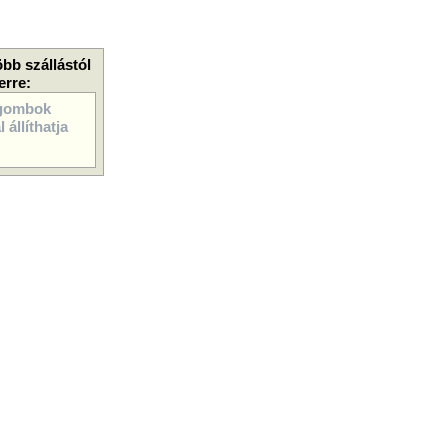
öbb szállástól
erre:
gombok
 állíthatja