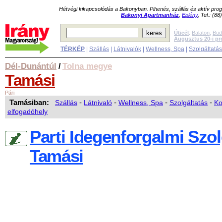
Hétvégi kikapcsolódás a Bakonyban. Pihenés, szállás és aktív pr
Bakonyi Apartmanház
,
Eplény
, Tel.: (8
Úticél
:
Balaton
,
Bud
Augusztus 20-i p
TÉRKÉP
|
Szállás
|
Látnivalók
|
Wellness, Spa
|
Szolgáltatá
Dél-Dunántúl
Tolna megye
/
Tamási
Pári
Tamásiban:
Szállás
-
Látnivaló
-
Wellness, Spa
-
Szolgáltatás
-
Ko
elfogadóhely
Parti Idegenforgalmi Szol
Tamási