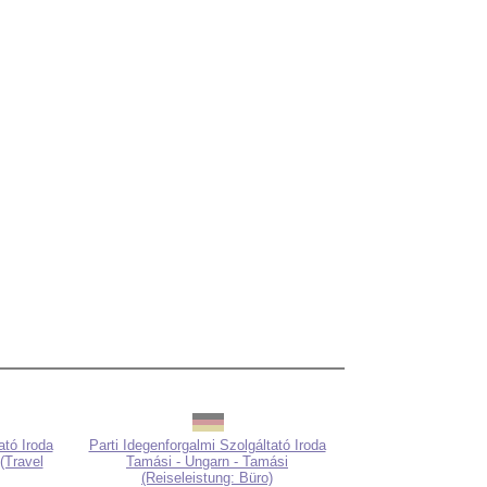
ató Iroda
Parti Idegenforgalmi Szolgáltató Iroda
(Travel
Tamási - Ungarn - Tamási
(Reiseleistung: Büro)