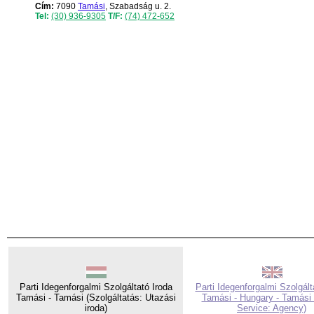
Cím:
7090
Tamási
, Szabadság u. 2.
Tel:
(30) 936-9305
T/F:
(74) 472-652
Parti Idegenforgalmi Szolgáltató Iroda
Parti Idegenforgalmi Szolgált
Tamási - Tamási (Szolgáltatás: Utazási
Tamási - Hungary - Tamási 
iroda)
Service: Agency)