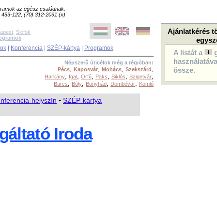
ogramok az egész családnak.
8) 453-122, (70) 312-2091 (x)
Ajánlatkérés t
apest
,
Siófok
rogramok
egysz
sok
|
Konferencia
|
SZÉP-kártya
|
Programok
A listát a
használatával
Népszerű úticélok még a régióban:
,
,
,
,
Pécs
Kaposvár
Mohács
Szekszárd
össze.
,
,
,
,
,
,
Harkány
Igal
Orfű
Paks
Siklós
Szigetvár
,
,
,
,
Barcs
Bóly
Bonyhád
Dombóvár
Komló
nferencia-helyszín
-
SZÉP-kártya
gáltató Iroda