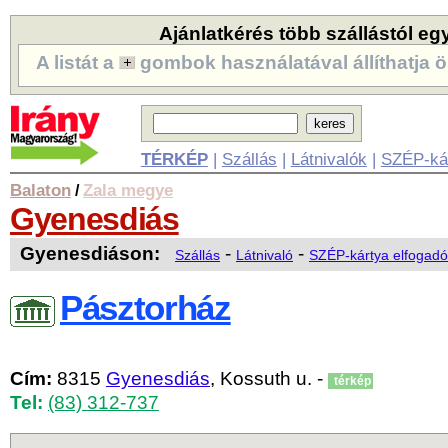
Ajánlatkérés több szállástól eg
A listát a
gombok használatával állíthatja ö
TÉRKÉP
|
Szállás
|
Látnivalók
|
SZÉP-ká
Balaton
Zala megye
/
Gyenesdiás
Gyenesdiáson:
-
-
Szállás
Látnivaló
SZÉP-kártya elfogadó
Pásztorház
Cím:
8315
Gyenesdiás
, Kossuth u. -
térkép
Tel:
(83) 312-737