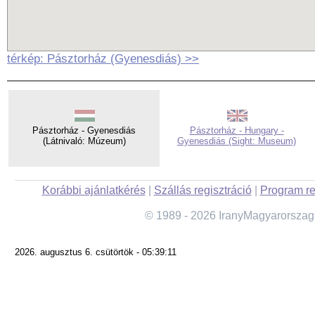
térkép: Pásztorház (Gyenesdiás) >>
Pásztorház - Gyenesdiás
Pásztorház - Hungary -
(Látnivaló: Múzeum)
Gyenesdiás (Sight: Museum)
Korábbi ajánlatkérés
|
Szállás regisztráció
|
Program re
© 1989 - 2026 IranyMagyarorszag
2026. augusztus 6. csütörtök - 05:39:11