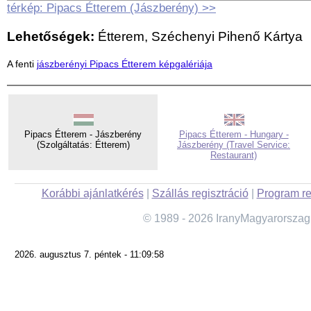
térkép: Pipacs Étterem (Jászberény) >>
Lehetőségek:
Étterem, Széchenyi Pihenő Kártya
A fenti
jászberényi Pipacs Étterem képgalériája
Pipacs Étterem - Jászberény
Pipacs Étterem - Hungary -
(Szolgáltatás: Étterem)
Jászberény (Travel Service:
Restaurant)
Korábbi ajánlatkérés
|
Szállás regisztráció
|
Program re
© 1989 - 2026 IranyMagyarorszag
2026. augusztus 7. péntek - 11:09:58