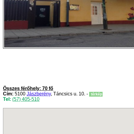
Összes férőhely: 70 fő
Cím:
5100
Jászberény
, Táncsics u. 10. -
térkép
Tel:
(57) 405-510