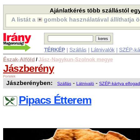
Ajánlatkérés több szállástól eg
A listát a
gombok használatával állíthatja ö
TÉRKÉP
|
Szállás
|
Látnivalók
|
SZÉP-ká
Észak-Alföld
Jász-Nagykun-Szolnok megye
/
Jászberény
Portelek
Jászberényben:
-
-
Szállás
Látnivaló
SZÉP-kártya elfogad
Pipacs Étterem