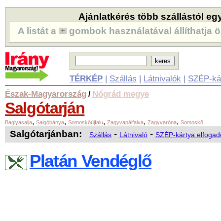
Ajánlatkérés több szállástól eg
A listát a
gombok használatával állíthatja ö
TÉRKÉP
|
Szállás
|
Látnivalók
|
SZÉP-ká
Észak-Magyarország
Nógrád megye
/
Salgótarján
,
,
,
,
,
Baglyasalja
Salgóbánya
Somoskőújfalu
Zagyvapálfalva
Zagyvaróna
Somoskő
Salgótarjánban:
-
-
Szállás
Látnivaló
SZÉP-kártya elfogad
Platán Vendéglő