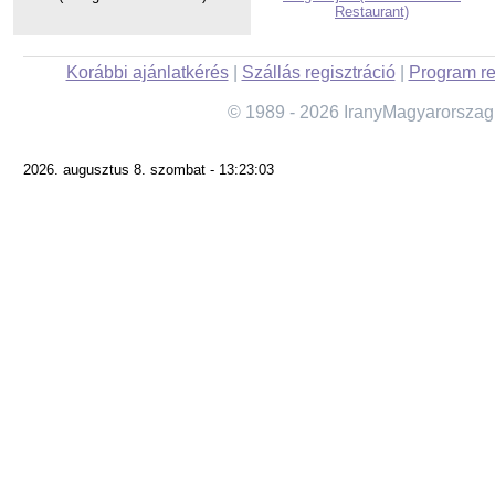
Restaurant)
Korábbi ajánlatkérés
|
Szállás regisztráció
|
Program re
© 1989 - 2026 IranyMagyarorszag
2026. augusztus 8. szombat - 13:23:03