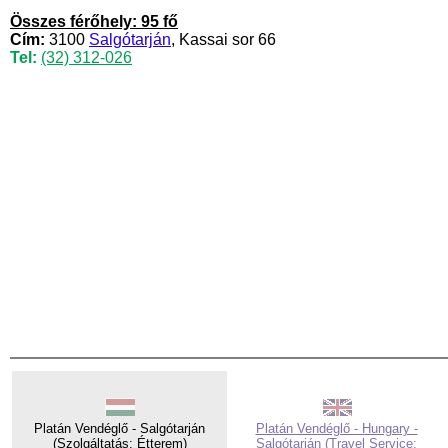
Összes férőhely: 95 fő
Cím:
3100
Salgótarján
, Kassai sor 66
Tel:
(32) 312-026
Platán Vendéglő - Salgótarján
Platán Vendéglő - Hungary -
(Szolgáltatás: Étterem)
Salgótarján (Travel Service: