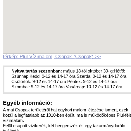
térkép: Plul Vízimalom, Csopak (Csopak) >>
Nyitva tartás szezonban:
május 18-tól október 30-ig:Hétfő:
Szünnap Kedd: 9-12 és 14-17 óra Szerda: 9-12 és 14-17 óra
Csütörtök: 9-12 és 14-17 óra Péntek: 9-12 és 14-17 óra
Szombat: 9-12 és 14-17 óra Vasárnap: 10-12 és 14-17 óra
Egyéb információ:
A mai Csopak területéről hat egykori malom létezése ismert, ezek
közül a legfiatalabb az 1910-ben épült, ma is működőképes Plul-fél
vízimalom.
Felül csapott vízikerék, két hengerszék és egy takarmánydaráló
található.