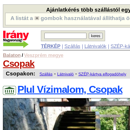
Ajánlatkérés több szállástól eg
A listát a
gombok használatával állíthatja ö
TÉRKÉP
|
Szállás
|
Látnivalók
|
SZÉP-ká
Balaton
Veszprém megye
/
Csopak
Csopakon:
-
-
Szállás
Látnivaló
SZÉP-kártya elfogadóhely
Plul Vízimalom, Csopak