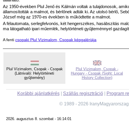
Az 1950-években Plul Jenő és Kálmán voltak a tulajdonosok, amik
államosították a malmot, és bérlőnek adták ki. Az utolsó bérlő, Seb
József még az 1970-es években is működtette a malmot.
A félautomata, serlegfelvonós, két hengerszékes, hasábszitás ma
ma látogatható ipari műemlék, helytörténeti gyűjteménnyel gazdagí
A fenti
csopaki Plul Vízimalom, Csopak képgalériája
Plul Vízimalom, Csopak - Csopak
Plul Vízimalom, Csopak -
(Látnivaló: Helytörténeti
Hungary - Csopak (Sight: Local
gyűjtemény)
History Collection)
Korábbi ajánlatkérés
|
Szállás regisztráció
|
Program re
© 1989 - 2026 IranyMagyarorszag
2026. augusztus 8. szombat - 16:14:01