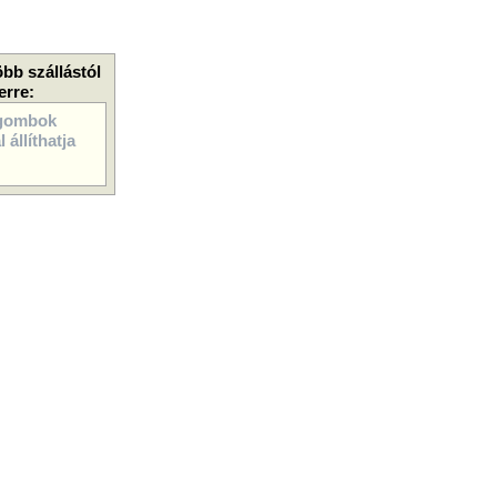
öbb szállástól
erre:
gombok
 állíthatja