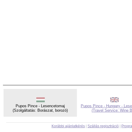
Pupos Pince - Lesencetomaj
Pupos Pince - Hungary - Les
(Szolgáltatás: Borászat, borozó)
(Travel Service: Wine B
Korábbi ajánlatkérés
|
Szállás regisztráció
|
Progra