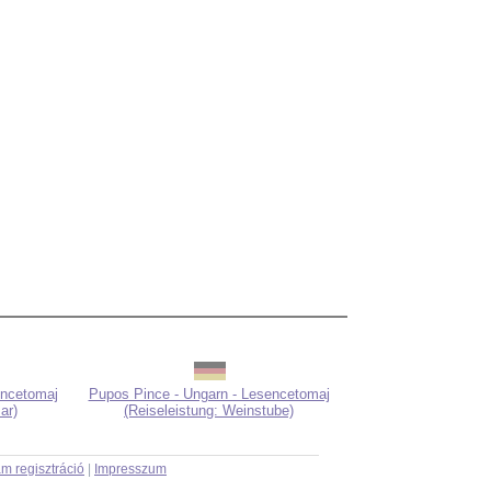
encetomaj
Pupos Pince - Ungarn - Lesencetomaj
ar)
(Reiseleistung: Weinstube)
m regisztráció
|
Impresszum