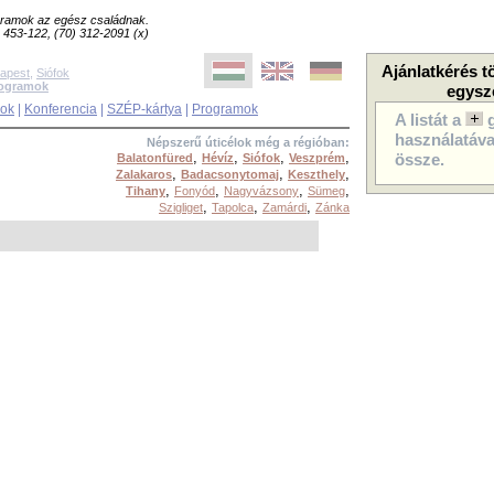
ogramok az egész családnak.
8) 453-122, (70) 312-2091 (x)
Ajánlatkérés t
apest
,
Siófok
rogramok
egysz
sok
|
Konferencia
|
SZÉP-kártya
|
Programok
A listát a
használatával
Népszerű úticélok még a régióban:
,
,
,
,
Balatonfüred
Hévíz
Siófok
Veszprém
össze.
,
,
,
Zalakaros
Badacsonytomaj
Keszthely
,
,
,
,
Tihany
Fonyód
Nagyvázsony
Sümeg
,
,
,
Szigliget
Tapolca
Zamárdi
Zánka