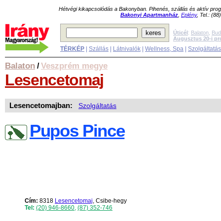
Hétvégi kikapcsolódás a Bakonyban. Pihenés, szállás és aktív pr
Bakonyi Apartmanház
,
Eplény
, Tel.: (8
Úticél
:
Balaton
,
Bud
Augusztus 20-i p
TÉRKÉP
|
Szállás
|
Látnivalók
|
Wellness, Spa
|
Szolgáltatá
Balaton
Veszprém megye
/
Lesencetomaj
Lesencetomajban:
Szolgáltatás
Pupos Pince
Cím:
8318
Lesencetomaj
, Csibe-hegy
Tel:
(20) 946-8660
,
(87) 352-746