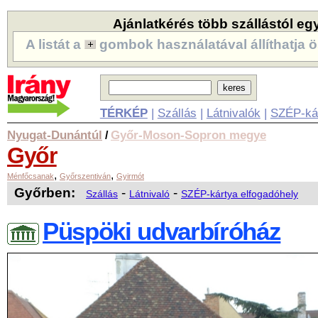
Ajánlatkérés több szállástól eg
A listát a
gombok használatával állíthatja ö
TÉRKÉP
|
Szállás
|
Látnivalók
|
SZÉP-ká
Nyugat-Dunántúl
Győr-Moson-Sopron megye
/
Győr
,
,
Ménfőcsanak
Győrszentiván
Gyirmót
Győrben:
-
-
Szállás
Látnivaló
SZÉP-kártya elfogadóhely
Püspöki udvarbíróház