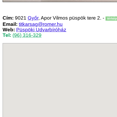
Cím:
9021
Győr
, Apor Vilmos püspök tere 2. -
térkép
Email:
titkarsag@romer.hu
Web:
Püspöki Udvarbíróház
Tel:
(96) 316-329