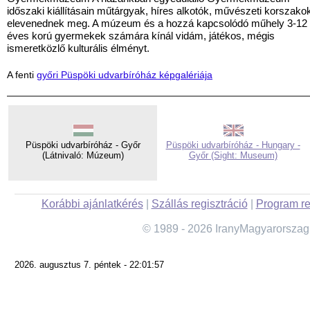
időszaki kiállításain műtárgyak, híres alkotók, művészeti korszako
elevenednek meg. A múzeum és a hozzá kapcsolódó műhely 3-12
éves korú gyermekek számára kínál vidám, játékos, mégis
ismeretközlő kulturális élményt.
A fenti
győri Püspöki udvarbíróház képgalériája
Püspöki udvarbíróház - Győr
Püspöki udvarbíróház - Hungary -
(Látnivaló: Múzeum)
Győr (Sight: Museum)
Korábbi ajánlatkérés
|
Szállás regisztráció
|
Program re
© 1989 - 2026 IranyMagyarorszag
2026. augusztus 7. péntek - 22:01:57