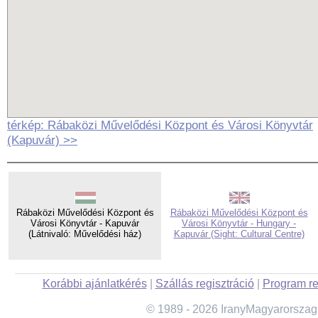
térkép: Rábaközi Művelődési Központ és Városi Könyvtár
(Kapuvár) >>
Rábaközi Művelődési Központ és
Rábaközi Művelődési Központ és
Városi Könyvtár - Kapuvár
Városi Könyvtár - Hungary -
(Látnivaló: Művelődési ház)
Kapuvár (Sight: Cultural Centre)
Korábbi ajánlatkérés
|
Szállás regisztráció
|
Program re
© 1989 - 2026 IranyMagyarorszag