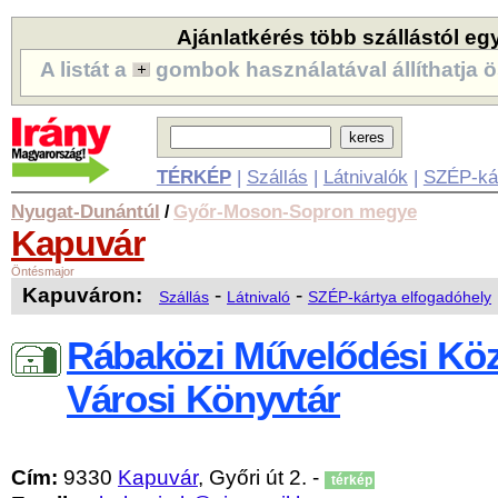
Ajánlatkérés több szállástól eg
A listát a
gombok használatával állíthatja ö
TÉRKÉP
|
Szállás
|
Látnivalók
|
SZÉP-ká
Nyugat-Dunántúl
Győr-Moson-Sopron megye
/
Kapuvár
Öntésmajor
Kapuváron:
-
-
Szállás
Látnivaló
SZÉP-kártya elfogadóhely
Rábaközi Művelődési Kö
Városi Könyvtár
Cím:
9330
Kapuvár
, Győri út 2. -
térkép