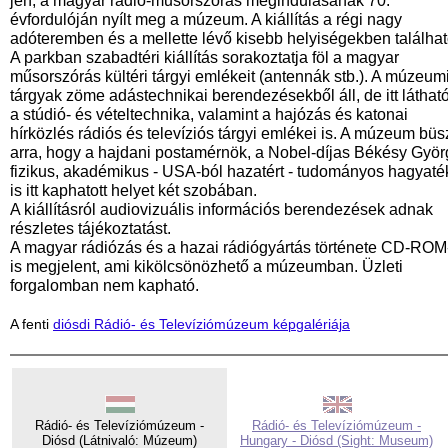
jén, a magyar rádió-műsorszórás megindulásának 70.
évfordulóján nyílt meg a múzeum. A kiállítás a régi nagy
adóteremben és a mellette lévő kisebb helyiségekben találhat
A parkban szabadtéri kiállítás sorakoztatja föl a magyar
műsorszórás kültéri tárgyi emlékeit (antennák stb.). A múzeum
tárgyak zöme adástechnikai berendezésekből áll, de itt láthat
a stúdió- és vételtechnika, valamint a hajózás és katonai
hírközlés rádiós és televíziós tárgyi emlékei is. A múzeum bü
arra, hogy a hajdani postamérnök, a Nobel-díjas Békésy Györ
fizikus, akadémikus - USA-ból hazatért - tudományos hagyaté
is itt kaphatott helyet két szobában.
A kiállításról audiovizuális információs berendezések adnak
részletes tájékoztatást.
A magyar rádiózás és a hazai rádiógyártás története CD-ROM
is megjelent, ami kikölcsönözhető a múzeumban. Üzleti
forgalomban nem kapható.
A fenti
diósdi Rádió- és Televíziómúzeum képgalériája
Rádió- és Televíziómúzeum -
Rádió- és Televíziómúzeum -
Diósd (Látnivaló: Múzeum)
Hungary - Diósd (Sight: Museum)