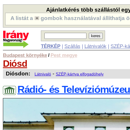
Ajánlatkérés több szállástól eg
A listát a
gombok használatával állíthatja ö
TÉRKÉP
|
Szállás
|
Látnivalók
|
SZÉP-ká
Budapest környéke
Pest megye
/
Diósd
Diósdon:
-
Látnivaló
SZÉP-kártya elfogadóhely
Rádió- és Televíziómúze