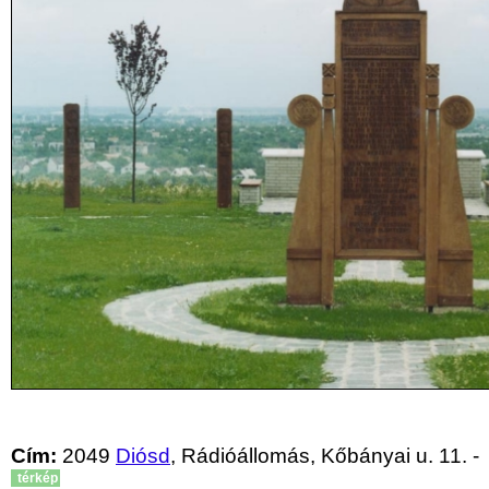
Cím:
2049
Diósd
, Rádióállomás, Kőbányai u. 11. -
térkép