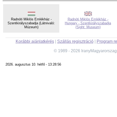
Radnóti Miklós Emlékház -
Radnóti Miklós Emlékház -
Szentkirályszabadja (Látnivaló:
Hungary - Szentkirályszabadja
Múzeum)
(Sight: Museum)
Korábbi ajánlatkérés
|
Szállás regisztráció
|
Program re
© 1989 - 2026 IranyMagyarorszag
2026. augusztus 10. hétfő - 13:28:56