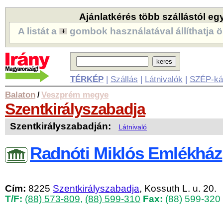
Ajánlatkérés több szállástól eg
A listát a
gombok használatával állíthatja ö
TÉRKÉP
|
Szállás
|
Látnivalók
|
SZÉP-ká
Balaton
Veszprém megye
/
Szentkirályszabadja
Szentkirályszabadján:
Látnivaló
Radnóti Miklós Emlékház
Cím:
8225
Szentkirályszabadja
, Kossuth L. u. 20.
T/F:
(88) 573-809
,
(88) 599-310
Fax:
(88) 599-320