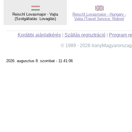
Reischl Lovasmajor - Vajta
Reischl Lovasmajor - Hungary -
(Szolgáltatás: Lovaglás)
Vajta (Travel Service: Riding)
Korábbi ajánlatkérés
|
Szállás regisztráció
|
Program re
© 1989 - 2026 IranyMagyarorszag
2026. augusztus 8. szombat - 11:41:06