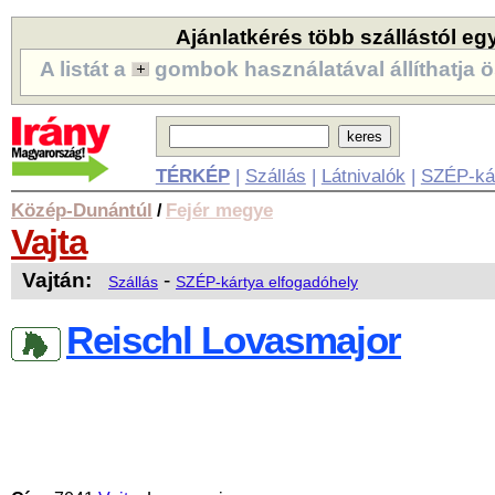
Ajánlatkérés több szállástól eg
A listát a
gombok használatával állíthatja ö
TÉRKÉP
|
Szállás
|
Látnivalók
|
SZÉP-ká
Közép-Dunántúl
Fejér megye
/
Vajta
Vajtán:
-
Szállás
SZÉP-kártya elfogadóhely
Reischl Lovasmajor