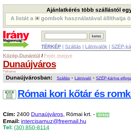
Ajánlatkérés több szállástól eg
A listát a
gombok használatával állíthatja ö
TÉRKÉP
|
Szállás
|
Látnivalók
|
SZÉP-ká
Közép-Dunántúl
Fejér megye
/
Dunaújváros
Pálhalma
Dunaújvárosban:
-
-
Szállás
Látnivaló
SZÉP-kártya elfog
Római kori kőtár és romk
Cím:
2400
Dunaújváros
, Római krt. -
térkép
Email:
intercisamuz@freemail.hu
Tel:
(30) 850-8114