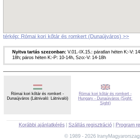
térkép: Római kori kőtár és romkert (Dunaújváros) >>
Nyitva tartás szezonban:
V.01.-IX.15.: páratlan héten K:-V: 14
18h; páros héten K:-P: 10-14h, Szo:-V: 14-18h
Római kori kőtár és romkert -
Római kori kőtár és romkert -
Dunaújváros (Látnivaló: Látnivaló)
Hungary - Dunaújváros (Sight:
Sight)
Korábbi ajánlatkérés
|
Szállás regisztráció
|
Program re
© 1989 - 2026 IranyMagyarorszag