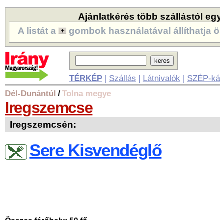
Ajánlatkérés több szállástól eg
A listát a
gombok használatával állíthatja ö
TÉRKÉP
|
Szállás
|
Látnivalók
|
SZÉP-ká
Dél-Dunántúl
Tolna megye
/
Iregszemcse
Iregszemcsén:
Sere Kisvendéglő