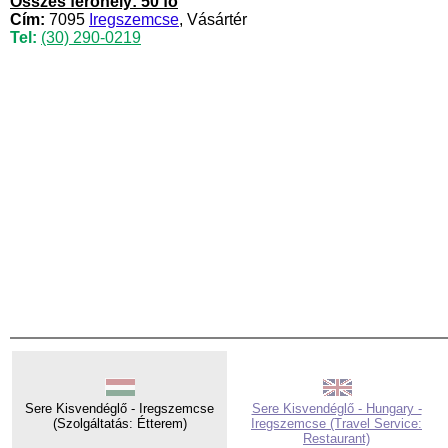
Összes férőhely: 50 fő
Cím:
7095
Iregszemcse
, Vásártér
Tel:
(30) 290-0219
Sere Kisvendéglő - Iregszemcse
Sere Kisvendéglő - Hungary -
(Szolgáltatás: Étterem)
Iregszemcse (Travel Service:
Restaurant)