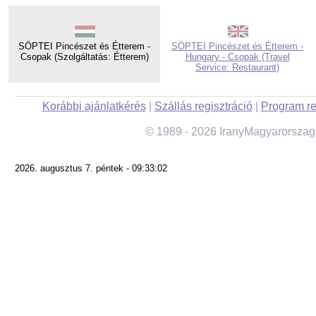
SÖPTEI Pincészet és Étterem -
SÖPTEI Pincészet és Étterem -
Csopak (Szolgáltatás: Étterem)
Hungary - Csopak (Travel
Service: Restaurant)
Korábbi ajánlatkérés
|
Szállás regisztráció
|
Program re
© 1989 - 2026 IranyMagyarorszag
2026. augusztus 7. péntek - 09:33:02