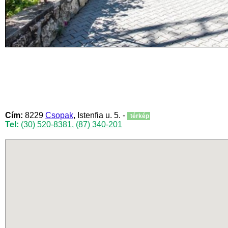
Cím:
8229
Csopak
, Istenfia u. 5. -
térkép
Tel:
(30) 520-8381
,
(87) 340-201