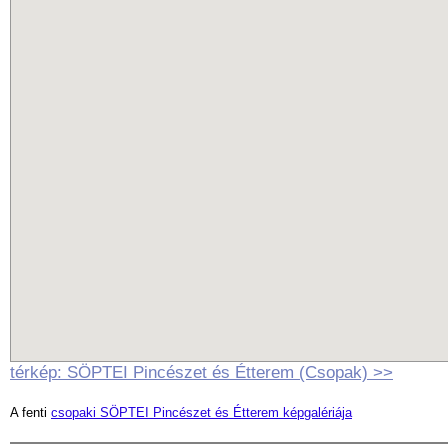
térkép: SÖPTEI Pincészet és Étterem (Csopak) >>
A fenti
csopaki SÖPTEI Pincészet és Étterem képgalériája