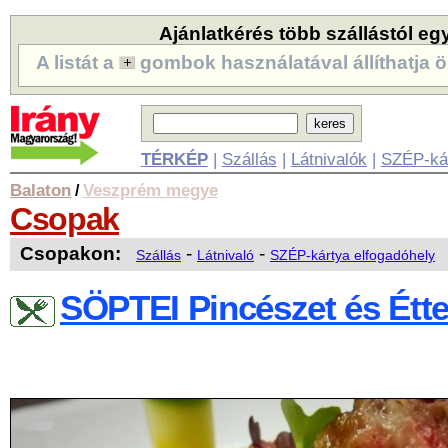
Ajánlatkérés több szállástól eg
A listát a
gombok használatával állíthatja ö
TÉRKÉP
|
Szállás
|
Látnivalók
|
SZÉP-ká
Balaton
Veszprém megye
/
Csopak
Csopakon:
-
-
Szállás
Látnivaló
SZÉP-kártya elfogadóhely
SÖPTEI Pincészet és Étt