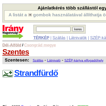
Ajánlatkérés több szállástól eg
A listát a
gombok használatával állíthatja ö
TÉRKÉP
|
Szállás
|
Látnivalók
|
SZÉP-ká
Dél-Alföld
Csongrád megye
/
Szentes
Szentesen:
-
-
Szállás
Látnivaló
SZÉP-kártya elfogadóhely
Strandfürdő