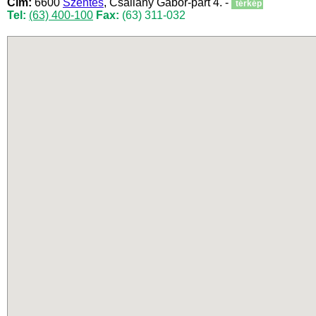
Cím:
6600
Szentes
, Csallány Gábor-part 4. -
térkép
Tel:
(63) 400-100
Fax:
(63) 311-032