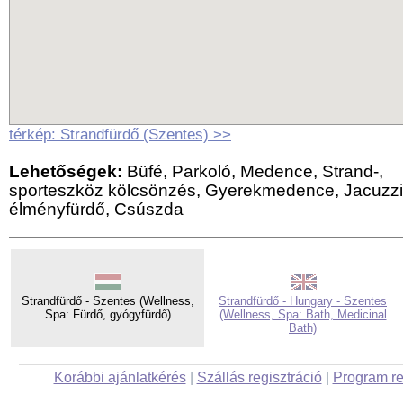
térkép: Strandfürdő (Szentes) >>
Lehetőségek:
Büfé, Parkoló, Medence, Strand-,
sporteszköz kölcsönzés, Gyerekmedence, Jacuzzi
élményfürdő, Csúszda
Strandfürdő - Szentes (Wellness,
Strandfürdő - Hungary - Szentes
Spa: Fürdő, gyógyfürdő)
(Wellness, Spa: Bath, Medicinal
Bath)
Korábbi ajánlatkérés
|
Szállás regisztráció
|
Program re