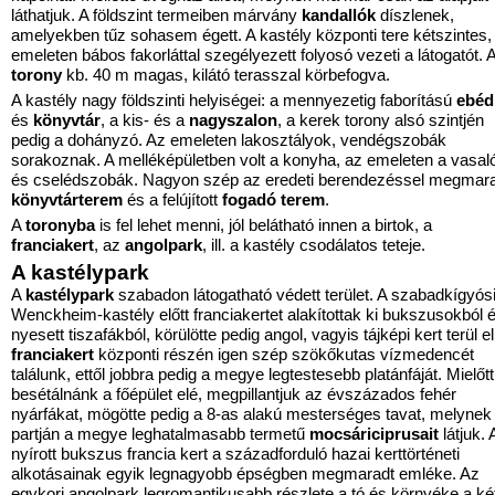
láthatjuk. A földszint termeiben márvány
kandallók
díszlenek,
amelyekben tűz sohasem égett. A kastély központi tere kétszintes,
emeleten bábos fakorláttal szegélyezett folyosó vezeti a látogatót. 
torony
kb. 40 m magas, kilátó terasszal körbefogva.
A kastély nagy földszinti helyiségei: a mennyezetig faborítású
ebéd
és
könyvtár
, a kis- és a
nagyszalon
, a kerek torony alsó szintjén
pedig a dohányzó. Az emeleten lakosztályok, vendégszobák
sorakoznak. A melléképületben volt a konyha, az emeleten a vasal
és cselédszobák. Nagyon szép az eredeti berendezéssel megmar
könyvtárterem
és a felújított
fogadó terem
.
A
toronyba
is fel lehet menni, jól belátható innen a birtok, a
franciakert
, az
angolpark
, ill. a kastély csodálatos teteje.
A kastélypark
A
kastélypark
szabadon látogatható védett terület. A szabadkígyós
Wenckheim-kastély előtt franciakertet alakítottak ki bukszusokból 
nyesett tiszafákból, körülötte pedig angol, vagyis tájképi kert terül el
franciakert
központi részén igen szép szökőkutas vízmedencét
találunk, ettől jobbra pedig a megye legtestesebb platánfáját. Mielőtt
besétálnánk a főépület elé, megpillantjuk az évszázados fehér
nyárfákat, mögötte pedig a 8-as alakú mesterséges tavat, melynek
partján a megye leghatalmasabb termetű
mocsáriciprusait
látjuk. 
nyírott bukszus francia kert a századforduló hazai kerttörténeti
alkotásainak egyik legnagyobb épségben megmaradt emléke. Az
egykori angolpark legromantikusabb részlete a tó és környéke a ké