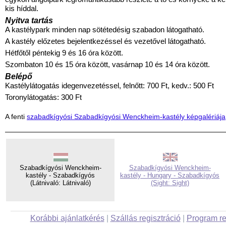
kis híddal.
Nyitva tartás
A kastélypark minden nap sötétedésig szabadon látogatható.
A kastély előzetes bejelentkezéssel és vezetővel látogatható.
Hétfőtől péntekig 9 és 16 óra között.
Szombaton 10 és 15 óra között, vasárnap 10 és 14 óra között.
Belépő
Kastélylátogatás idegenvezetéssel, felnőtt: 700 Ft, kedv.: 500 Ft
Toronylátogatás: 300 Ft
A fenti
szabadkígyósi Szabadkígyósi Wenckheim-kastély képgalériája
Szabadkígyósi Wenckheim-
Szabadkígyósi Wenckheim-
kastély - Szabadkígyós
kastély - Hungary - Szabadkígyós
(Látnivaló: Látnivaló)
(Sight: Sight)
Korábbi ajánlatkérés
|
Szállás regisztráció
|
Program re