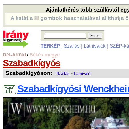
Ajánlatkérés több szállástól eg
A listát a
gombok használatával állíthatja ö
TÉRKÉP
|
Szállás
|
Látnivalók
|
SZÉP-ká
Dél-Alföld
Békés megye
/
Szabadkígyós
Szabadkígyóson:
-
Szállás
Látnivaló
Szabadkígyósi Wenckhei