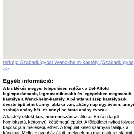
térkép: Szabadkígyósi Wenckheim-kastély (Szabadkígyós
>>
Egyéb információ:
A kis Békés megyei településen rejtőzik a Dél-Alföld
legimpozánsabb, legromantikusabb és legépebben megmaradt
kastélya a Wenckheim-kastély. A páratlanul szép kastélypark
övezte épületnek annyi ablaka van, ahány nap egy évben, annyi
szobája ahány hét, és annyi bejárata ahány évszak.
A kastély
eklektikus
,
neoreneszánsz
stílusú. Erősen tagolt
homlokzatú, kéttornyú, kéttömegű épület. A főépületet nyitott folyos
kapcsolja a melléképülethez. A főépület keleti szárnyán találjuk a
kápolnát. Mellette üvegház állott, melynek ma már csak az alapjait