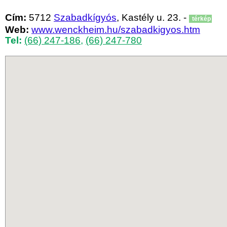
Cím:
5712
Szabadkígyós
, Kastély u. 23. -
térkép
Web:
www.wenckheim.hu/szabadkigyos.htm
Tel:
(66) 247-186
,
(66) 247-780