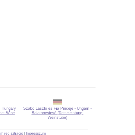
- Hungary
Szabó László és Fia Pincéje - Ungarn -
ice: Wine
Balatoncsicsó (Reiseleistung:
Weinstube)
m regisztráció
|
Impresszum