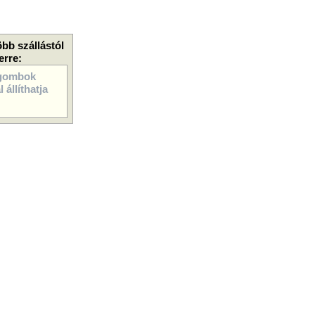
öbb szállástól
erre:
gombok
 állíthatja