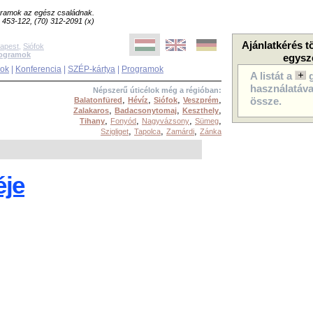
ogramok az egész családnak.
8) 453-122, (70) 312-2091 (x)
Ajánlatkérés t
apest
,
Siófok
rogramok
egysz
sok
|
Konferencia
|
SZÉP-kártya
|
Programok
A listát a
használatával
Népszerű úticélok még a régióban:
,
,
,
,
Balatonfüred
Hévíz
Siófok
Veszprém
össze.
,
,
,
Zalakaros
Badacsonytomaj
Keszthely
,
,
,
,
Tihany
Fonyód
Nagyvázsony
Sümeg
,
,
,
Szigliget
Tapolca
Zamárdi
Zánka
éje