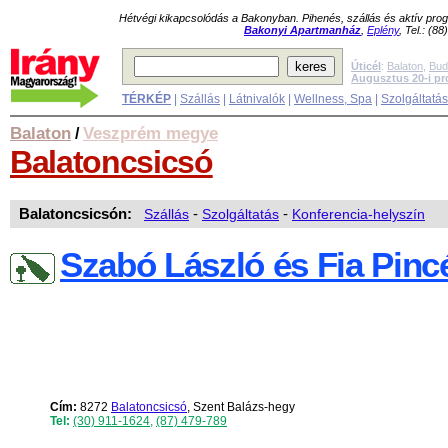
Hétvégi kikapcsolódás a Bakonyban. Pihenés, szállás és aktív pr
Bakonyi Apartmanház
,
Eplény
, Tel.: (8
Úticél
:
Balaton
,
Bud
Augusztus 20-i p
TÉRKÉP
|
Szállás
|
Látnivalók
|
Wellness, Spa
|
Szolgáltatá
Balaton
Veszprém megye
/
Balatoncsicsó
Balatoncsicsón:
Szállás
-
Szolgáltatás
-
Konferencia-helyszín
Szabó László és Fia Pinc
Cím:
8272
Balatoncsicsó
, Szent Balázs-hegy
Tel:
(30) 911-1624
,
(87) 479-789