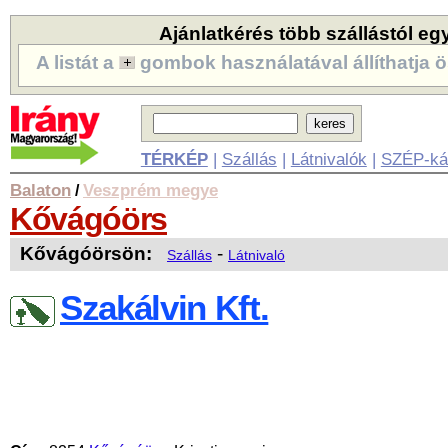
Ajánlatkérés több szállástól eg
A listát a
gombok használatával állíthatja ö
TÉRKÉP
|
Szállás
|
Látnivalók
|
SZÉP-ká
Balaton
Veszprém megye
/
Kővágóörs
Kővágóörsön:
-
Szállás
Látnivaló
Szakálvin Kft.