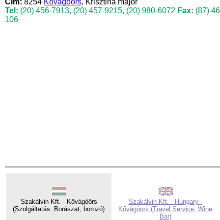
Cím:
8254
Kővágóörs
, Krisztina major
Tel:
(20) 456-7913
,
(20) 457-9215
,
(20) 980-6072
Fax:
(87) 46
106
Szakálvin Kft. - Kővágóörs
Szakálvin Kft. - Hungary -
(Szolgáltatás: Borászat, borozó)
Kővágóörs (Travel Service: Wine
Bar)