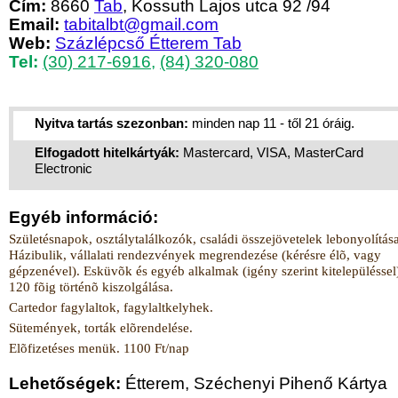
Cím:
8660
Tab
, Kossuth Lajos utca 92 /94
Email:
tabitalbt@gmail.com
Web:
Százlépcső Étterem Tab
Tel:
(30) 217-6916
,
(84) 320-080
Nyitva tartás szezonban:
minden nap 11 - től 21 óráig.
Elfogadott hitelkártyák:
Mastercard, VISA, MasterCard
Electronic
Egyéb információ:
Születésnapok, osztálytalálkozók, családi összejövetelek lebonyolítása
Házibulik, vállalati rendezvények megrendezése (kérésre élõ, vagy
gépzenével). Esküvõk és egyéb alkalmak (igény szerint kitelepüléssel
120 fõig történõ kiszolgálása.
Cartedor fagylaltok, fagylaltkelyhek.
Sütemények, torták elõrendelése.
Elõfizetéses menük. 1100 Ft/nap
Lehetőségek:
Étterem, Széchenyi Pihenő Kártya