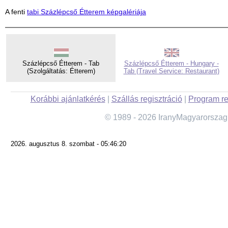
A fenti
tabi Százlépcső Étterem képgalériája
Százlépcső Étterem - Tab
Százlépcső Étterem - Hungary -
(Szolgáltatás: Étterem)
Tab (Travel Service: Restaurant)
Korábbi ajánlatkérés
|
Szállás regisztráció
|
Program re
© 1989 - 2026 IranyMagyarorszag
2026. augusztus 8. szombat - 05:46:20