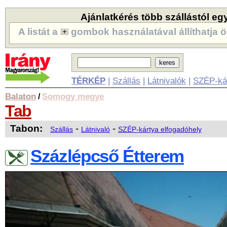
Ajánlatkérés több szállástól eg
A listát a
gombok használatával állíthatja ö
TÉRKÉP
|
Szállás
|
Látnivalók
|
SZÉP-ká
Balaton
Somogy megye
/
Tab
Tabon:
-
-
Szállás
Látnivaló
SZÉP-kártya elfogadóhely
Százlépcső Étterem