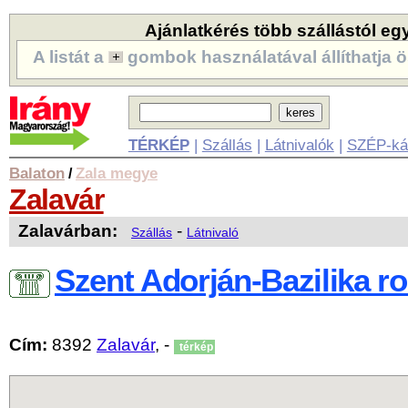
Ajánlatkérés több szállástól eg
A listát a
gombok használatával állíthatja ö
TÉRKÉP
|
Szállás
|
Látnivalók
|
SZÉP-ká
Balaton
Zala megye
/
Zalavár
Zalavárban:
-
Szállás
Látnivaló
Szent Adorján-Bazilika r
Cím:
8392
Zalavár
, -
térkép