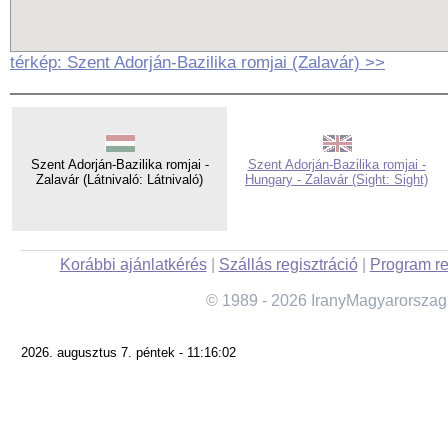
térkép: Szent Adorján-Bazilika romjai (Zalavár) >>
Szent Adorján-Bazilika romjai -
Szent Adorján-Bazilika romjai -
Zalavár (Látnivaló: Látnivaló)
Hungary - Zalavár (Sight: Sight)
Korábbi ajánlatkérés
|
Szállás regisztráció
|
Program re
© 1989 - 2026 IranyMagyarorszag
2026. augusztus 7. péntek - 11:16:02