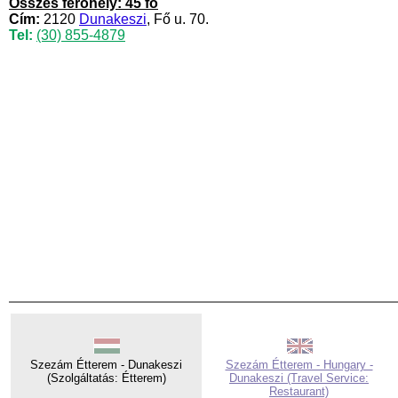
Összes férőhely: 45 fő
Cím:
2120
Dunakeszi
, Fő u. 70.
Tel:
(30) 855-4879
Szezám Étterem - Dunakeszi
Szezám Étterem - Hungary -
(Szolgáltatás: Étterem)
Dunakeszi (Travel Service:
Restaurant)