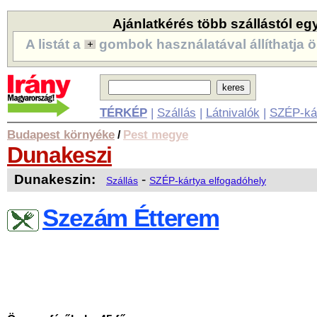
Ajánlatkérés több szállástól eg
A listát a
gombok használatával állíthatja ö
TÉRKÉP
|
Szállás
|
Látnivalók
|
SZÉP-ká
Budapest környéke
Pest megye
/
Dunakeszi
Dunakeszin:
-
Szállás
SZÉP-kártya elfogadóhely
Szezám Étterem