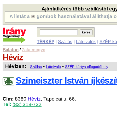
Ajánlatkérés több szállástól eg
A listát a
gombok használatával állíthatja ö
TÉRKÉP
|
Szállás
|
Látnivalók
|
SZÉP-ká
Balaton
Zala megye
/
Hévíz
Hévízen:
-
-
Szállás
Látnivaló
SZÉP-kártya elfogadóhely
Szimeiszter István íjkészí
Cím:
8380
Hévíz
, Tapolcai u. 66.
Tel:
(83) 318-732