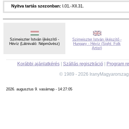
Nyitva tartás szezonban:
I.01.-XII.31.
Szimeiszter István íjkészítő -
Szimeiszter István íjkészítő -
Hévíz (Látnivaló: Népművész)
Hungary - Hévíz (Sight: Folk
Artist)
Korábbi ajánlatkérés
|
Szállás regisztráció
|
Program re
© 1989 - 2026 IranyMagyarorszag
2026. augusztus 9. vasárnap - 14:27:05