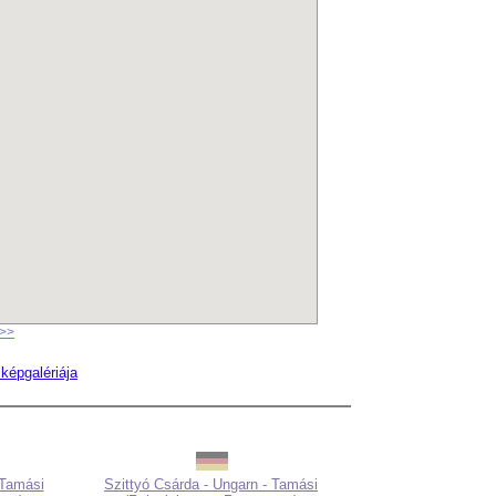
 >>
képgalériája
 Tamási
Szittyó Csárda - Ungarn - Tamási