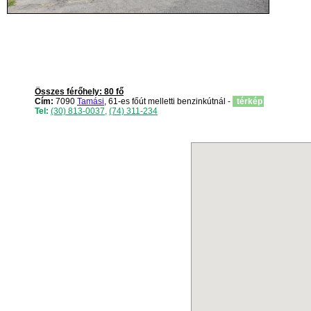
Összes férőhely: 80 fő
Cím:
7090
Tamási
, 61-es főút melletti benzinkútnál -
térkép
Tel:
(30) 813-0037
,
(74) 311-234