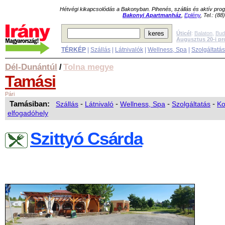
Hétvégi kikapcsolódás a Bakonyban. Pihenés, szállás és aktív pr
Bakonyi Apartmanház
,
Eplény
, Tel.: (8
Úticél
:
Balaton
,
Bud
Augusztus 20-i p
TÉRKÉP
|
Szállás
|
Látnivalók
|
Wellness, Spa
|
Szolgáltatá
Dél-Dunántúl
Tolna megye
/
Tamási
Pári
Tamásiban:
Szállás
-
Látnivaló
-
Wellness, Spa
-
Szolgáltatás
-
Ko
elfogadóhely
Szittyó Csárda