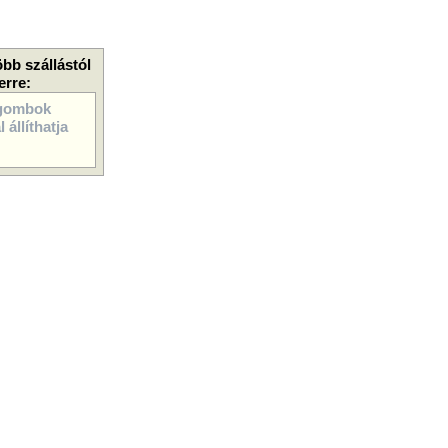
öbb szállástól
erre:
gombok
 állíthatja