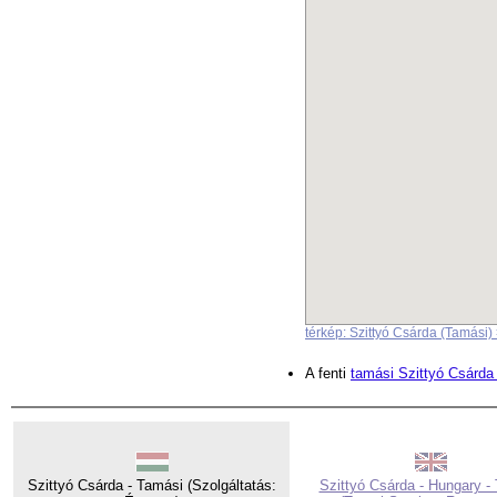
térkép: Szittyó Csárda (Tamási)
A fenti
tamási Szittyó Csárda 
Szittyó Csárda - Tamási (Szolgáltatás:
Szittyó Csárda - Hungary -