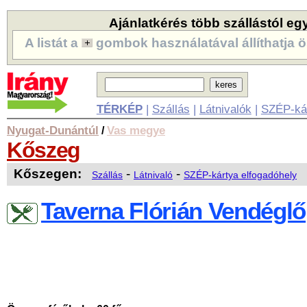
Ajánlatkérés több szállástól eg
A listát a
gombok használatával állíthatja ö
TÉRKÉP
|
Szállás
|
Látnivalók
|
SZÉP-ká
Nyugat-Dunántúl
Vas megye
/
Kőszeg
Kőszegen:
-
-
Szállás
Látnivaló
SZÉP-kártya elfogadóhely
Taverna Flórián Vendéglő