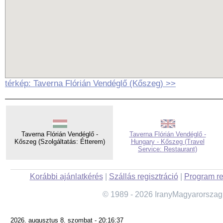
térkép: Taverna Flórián Vendéglő (Kőszeg) >>
Taverna Flórián Vendéglő -
Taverna Flórián Vendéglő -
Kőszeg (Szolgáltatás: Étterem)
Hungary - Kőszeg (Travel
Service: Restaurant)
Korábbi ajánlatkérés
|
Szállás regisztráció
|
Program re
© 1989 - 2026 IranyMagyarorszag
2026. augusztus 8. szombat - 20:16:37