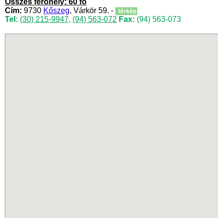
Összes férőhely: 60 fő
Cím:
9730
Kőszeg
, Várkör 59. -
térkép
Tel:
(30) 215-9947
,
(94) 563-072
Fax:
(94) 563-073