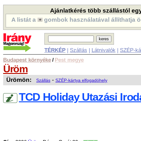
Ajánlatkérés több szállástól eg
A listát a
gombok használatával állíthatja ö
TÉRKÉP
|
Szállás
|
Látnivalók
|
SZÉP-ká
Budapest környéke
Pest megye
/
Üröm
Ürömön:
-
Szállás
SZÉP-kártya elfogadóhely
TCD Holiday Utazási Irod