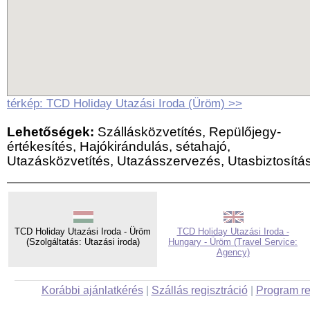
térkép: TCD Holiday Utazási Iroda (Üröm) >>
Lehetőségek:
Szállásközvetítés, Repülőjegy-
értékesítés, Hajókirándulás, sétahajó,
Utazásközvetítés, Utazásszervezés, Utasbiztosítá
TCD Holiday Utazási Iroda - Üröm
TCD Holiday Utazási Iroda -
(Szolgáltatás: Utazási iroda)
Hungary - Üröm (Travel Service:
Agency)
Korábbi ajánlatkérés
|
Szállás regisztráció
|
Program re