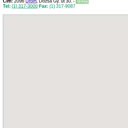
Cím:
2096
Üröm
, Dózsa Gy. út 30. -
térkép
Tel:
(1) 317-3000
Fax:
(1) 317-9087