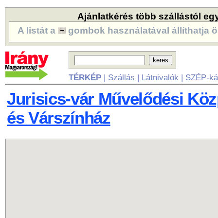
Ajánlatkérés több szállástól eg
A listát a
gombok használatával állíthatja ö
TÉRKÉP
|
Szállás
|
Látnivalók
|
SZÉP-ká
Jurisics-vár Művelődési Kö
és Várszínház