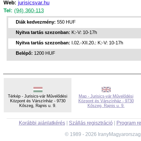
Web:
jurisicsvar.hu
Tel:
(94) 360-113
Diák kedvezmény:
550 HUF
Nyitva tartás szezonban:
K:-V: 10-17h
Nyitva tartás szezonban:
I.02.-XII.20.: K:-V: 10-17h
Belépő:
1200 HUF
Térkép - Jurisics-vár Művelődési
Map - Jurisics-vár Művelődési
Központ és Várszínház - 9730
Központ és Várszínház - 9730
Kőszeg, Rajnis u. 9.
Kőszeg, Rajnis u. 9.
Korábbi ajánlatkérés
|
Szállás regisztráció
|
Program re
© 1989 - 2026 IranyMagyarorszag