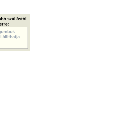
öbb szállástól
erre:
gombok
 állíthatja