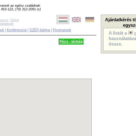
ogramok az egész családnak.
8) 453-122, (70) 312-2091 (x)
Ajánlatkérés t
apest
,
Siófok
rogramok
egysz
sok
|
Konferencia
|
SZÉP-kártya
|
Programok
A listát a
használatával
Pécs - térkép
össze.