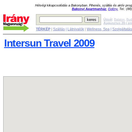
Hétvégi kikapcsolódás a Bakonyban. Pihenés, szállás és aktív pr
Bakonyi Apartmanház
,
Eplény
, Tel.: (8
Úticél
:
Balaton
,
Bud
Augusztus 20-i p
TÉRKÉP
|
Szállás
|
Látnivalók
|
Wellness, Spa
|
Szolgáltatá
Intersun Travel 2009