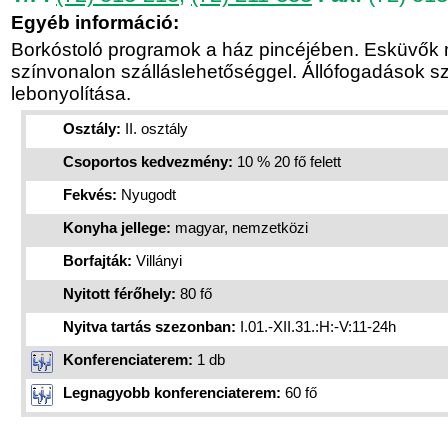
Egyéb információ:
Borkóstoló programok a ház pincéjében. Esküvők
színvonalon szálláslehetőséggel. Állófogadások s
lebonyolítása.
Osztály:
II. osztály
Csoportos kedvezmény:
10 % 20 fő felett
Fekvés:
Nyugodt
Konyha jellege:
magyar, nemzetközi
Borfajták:
Villányi
Nyitott férőhely:
80 fő
Nyitva tartás szezonban:
I.01.-XII.31.:H:-V:11-24h
Konferenciaterem:
1 db
Legnagyobb konferenciaterem:
60 fő