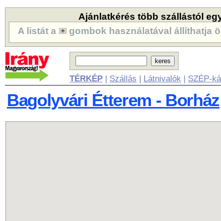
Ajánlatkérés több szállástól eg
A listát a
gombok használatával állíthatja ö
TÉRKÉP
|
Szállás
|
Látnivalók
|
SZÉP-ká
Bagolyvári Étterem - Borház