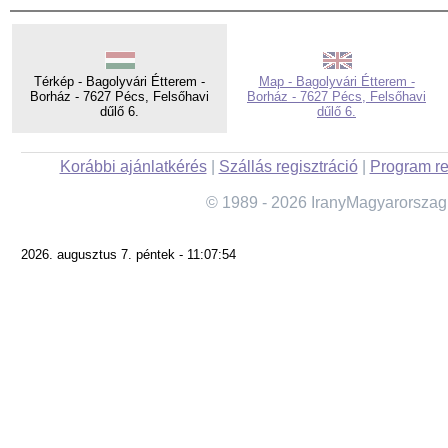
Térkép - Bagolyvári Étterem -
Map - Bagolyvári Étterem -
Borház - 7627 Pécs, Felsőhavi
Borház - 7627 Pécs, Felsőhavi
dűlő 6.
dűlő 6.
Korábbi ajánlatkérés
|
Szállás regisztráció
|
Program re
© 1989 - 2026 IranyMagyarorszag
2026. augusztus 7. péntek - 11:07:54