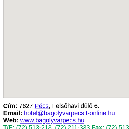
Cím:
7627
Pécs
, Felsőhavi dűlő 6.
Email:
hotel@bagolyvarpecs.t-online.hu
Web:
www.bagolyvarpecs.hu
T/F:
(72) 513-213
,
(72) 211-333
Fax:
(72) 513