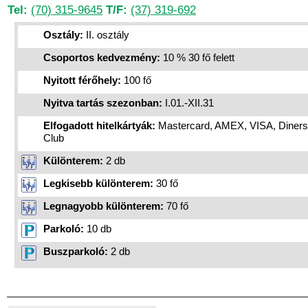
Tel:
(70) 315-9645
T/F:
(37) 319-692
Osztály:
II. osztály
Csoportos kedvezmény:
10 % 30 fő felett
Nyitott férőhely:
100 fő
Nyitva tartás szezonban:
I.01.-XII.31
Elfogadott hitelkártyák:
Mastercard, AMEX, VISA, Diners
Club
Különterem:
2 db
Legkisebb különterem:
30 fő
Legnagyobb különterem:
70 fő
Parkoló:
10 db
Buszparkoló:
2 db