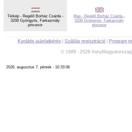
Térkép - Regélő Borház Csárda -
Map - Regélő Borház Csárda -
3200 Gyöngyös, Farkasmály
3200 Gyöngyös, Farkasmály
pincesor
pincesor
Korábbi ajánlatkérés
|
Szállás regisztráció
|
Program re
© 1989 - 2026 IranyMagyarorszag
2026. augusztus 7. péntek - 10:33:06