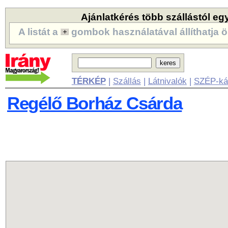
Ajánlatkérés több szállástól eg
A listát a
gombok használatával állíthatja ö
TÉRKÉP
|
Szállás
|
Látnivalók
|
SZÉP-ká
Regélő Borház Csárda