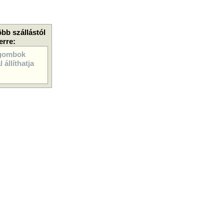
öbb szállástól
erre:
gombok
 állíthatja