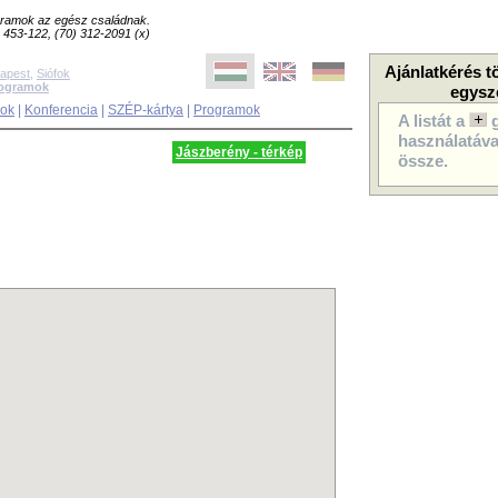
ogramok az egész családnak.
8) 453-122, (70) 312-2091 (x)
Ajánlatkérés t
apest
,
Siófok
rogramok
egysz
sok
|
Konferencia
|
SZÉP-kártya
|
Programok
A listát a
használatával
Jászberény - térkép
össze.