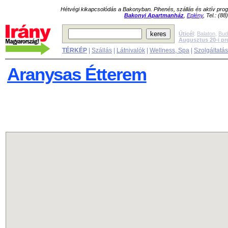
Hétvégi kikapcsolódás a Bakonyban. Pihenés, szállás és aktív pr
Bakonyi Apartmanház
,
Eplény
, Tel.: (8
Úticél
:
Balaton
,
Bud
Augusztus 20-i p
TÉRKÉP
|
Szállás
|
Látnivalók
|
Wellness, Spa
|
Szolgáltatá
Aranysas Étterem