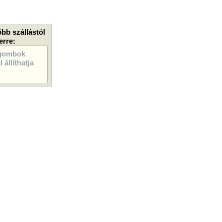
öbb szállástól
erre:
gombok
 állíthatja