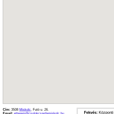
Cím:
3508
Miskolc
, Futó u. 26.
Fekvés:
Központi
Email:
etterem@csulokcsardamiskolc.hu