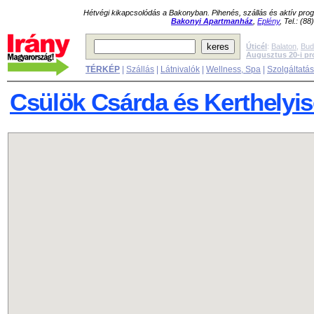
Hétvégi kikapcsolódás a Bakonyban. Pihenés, szállás és aktív pr
Bakonyi Apartmanház
,
Eplény
, Tel.: (8
Úticél
:
Balaton
,
Bud
Augusztus 20-i p
TÉRKÉP
|
Szállás
|
Látnivalók
|
Wellness, Spa
|
Szolgáltatá
Csülök Csárda és Kerthelyi