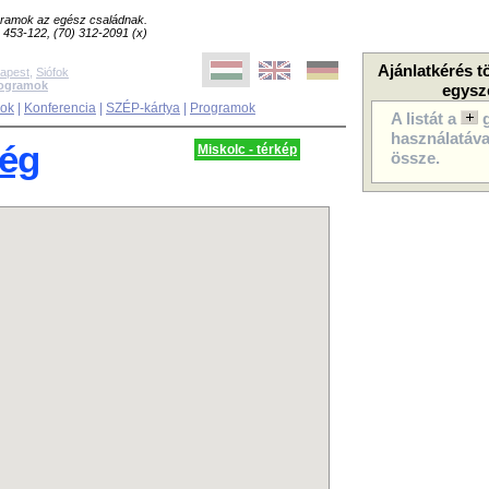
ogramok az egész családnak.
8) 453-122, (70) 312-2091 (x)
Ajánlatkérés t
apest
,
Siófok
rogramok
egysz
sok
|
Konferencia
|
SZÉP-kártya
|
Programok
A listát a
használatával
ség
Miskolc - térkép
össze.