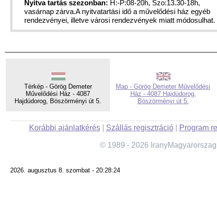
Nyitva tartás szezonban:
H:-P:08-20h, Szo:13.30-18h,
vasárnap zárva.A nyitvatartási idő a művelődési ház egyéb
rendezvényei, illetve városi rendezvények miatt módosulhat.
Térkép - Görög Demeter
Map - Görög Demeter Művelődési
Művelődési Ház - 4087
Ház - 4087 Hajdúdorog,
Hajdúdorog, Böszörményi út 5.
Böszörményi út 5.
Korábbi ajánlatkérés
|
Szállás regisztráció
|
Program re
© 1989 - 2026 IranyMagyarorszag
2026. augusztus 8. szombat - 20:28:24