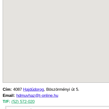
Cím:
4087
Hajdúdorog
, Böszörményi út 5.
Email:
hdmuvhaz@t-online.hu
T/F:
(52) 572-020