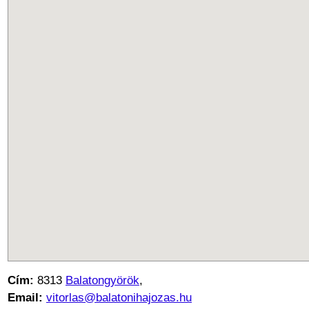
Cím:
8313
Balatongyörök
,
Email:
vitorlas@balatonihajozas.hu