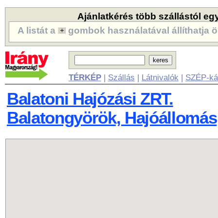
Ajánlatkérés több szállástól eg
A listát a
gombok használatával állíthatja ö
TÉRKÉP
|
Szállás
|
Látnivalók
|
SZÉP-ká
Balatoni Hajózási ZRT.
Balatongyörök, Hajóállomás