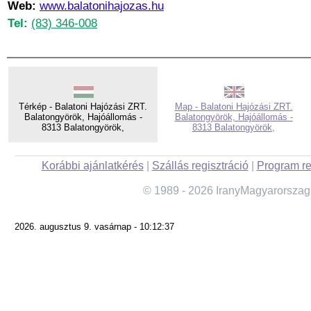
Web:
www.balatonihajozas.hu
Tel:
(83) 346-008
Térkép - Balatoni Hajózási ZRT.
Map - Balatoni Hajózási ZRT.
Balatongyörök, Hajóállomás -
Balatongyörök, Hajóállomás -
8313 Balatongyörök,
8313 Balatongyörök,
Korábbi ajánlatkérés
|
Szállás regisztráció
|
Program re
© 1989 - 2026 IranyMagyarorszag
2026. augusztus 9. vasárnap - 10:12:37