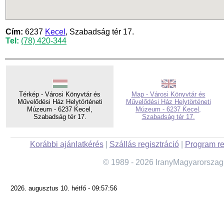
Cím:
6237
Kecel
, Szabadság tér 17.
Tel:
(78) 420-344
Térkép - Városi Könyvtár és
Map - Városi Könyvtár és
Művelődési Ház Helytörténeti
Művelődési Ház Helytörténeti
Múzeum - 6237 Kecel,
Múzeum - 6237 Kecel,
Szabadság tér 17.
Szabadság tér 17.
Korábbi ajánlatkérés
|
Szállás regisztráció
|
Program re
© 1989 - 2026 IranyMagyarorszag
2026. augusztus 10. hétfő - 09:57:56