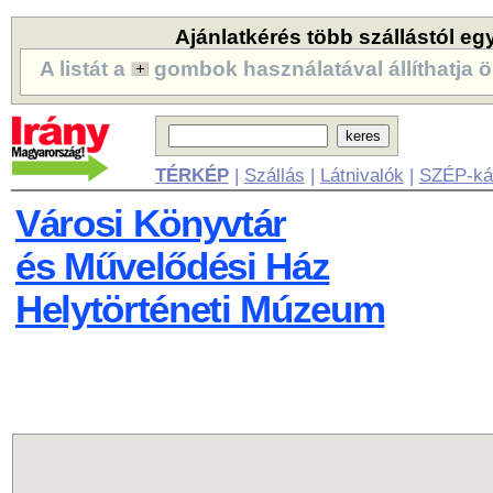
Ajánlatkérés több szállástól eg
A listát a
gombok használatával állíthatja ö
TÉRKÉP
|
Szállás
|
Látnivalók
|
SZÉP-ká
Városi Könyvtár
és Művelődési Ház
Helytörténeti Múzeum