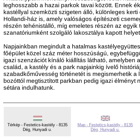
leghosszabb a hazai parkok tavai között. Ennek é
kastéllyal szemközti szigeten álló, különleges kerti
Hollandi-ház is, amely valóságos építészeti cseme
részén tehénistálló, míg emeletes részén az egyik
szanatóriumként szolgáló lakosztálya kapott helyet
Napjainkban megindult a hatalmas kastélyegyüttes f
főépület közel száz méter hosszúságú, egybefüg
igazi szenzációt kínáló kiállítás látható, amelyben a
család, a kastély és a park napjainkig ívelő históriá
szabadkőművesség történetét is megismerhetik a l
bozóttól megtisztított parkban pedig igazi élményt 
sétára indulhatunk.
Térkép - Festetics-kastély - 8135
Map - Festetics-kastély - 8135
Dég, Hunyadi u.
Dég, Hunyadi u.