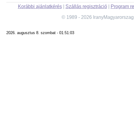
Korábbi ajánlatkérés
|
Szállás regisztráció
|
Program re
© 1989 - 2026 IranyMagyarorszag
2026. augusztus 8. szombat - 01:51:03