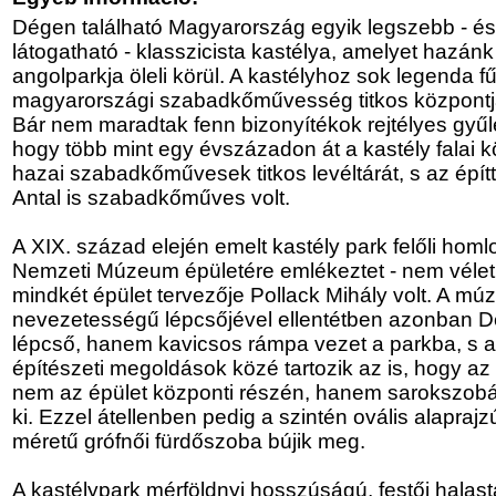
Dégen található Magyarország egyik legszebb - és
látogatható - klasszicista kastélya, amelyet hazá
angolparkja öleli körül. A kastélyhoz sok legenda f
magyarországi szabadkőművesség titkos központj
Bár nem maradtak fenn bizonyítékok rejtélyes gyűlé
hogy több mint egy évszázadon át a kastély falai kö
hazai szabadkőművesek titkos levéltárát, s az építt
Antal is szabadkőműves volt.
A XIX. század elején emelt kastély park felőli hom
Nemzeti Múzeum épületére emlékeztet - nem véletl
mindkét épület tervezője Pollack Mihály volt. A mú
nevezetességű lépcsőjével ellentétben azonban 
lépcső, hanem kavicsos rámpa vezet a parkba, s 
építészeti megoldások közé tartozik az is, hogy az 
nem az épület központi részén, hanem sarokszobáj
ki. Ezzel átellenben pedig a szintén ovális alaprajz
méretű grófnői fürdőszoba bújik meg.
A kastélypark mérföldnyi hosszúságú, festői halas