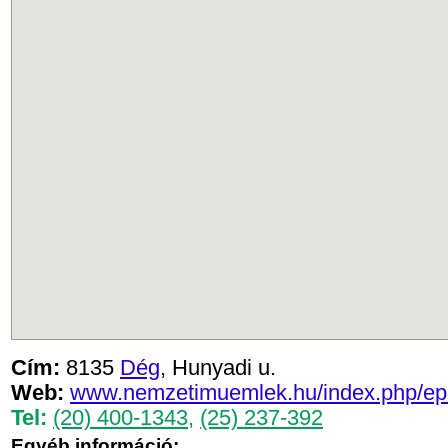
Cím:
8135
Dég
, Hunyadi u.
Web:
www.nemzetimuemlek.hu/index.php/epu
Tel:
(20) 400-1343
,
(25) 237-392
Egyéb információ: