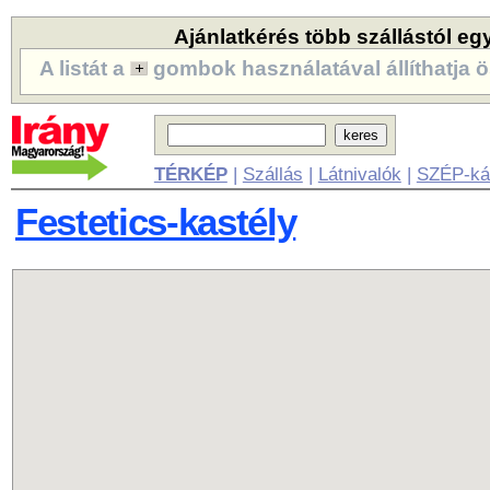
Ajánlatkérés több szállástól eg
A listát a
gombok használatával állíthatja ö
TÉRKÉP
|
Szállás
|
Látnivalók
|
SZÉP-ká
Festetics-kastély