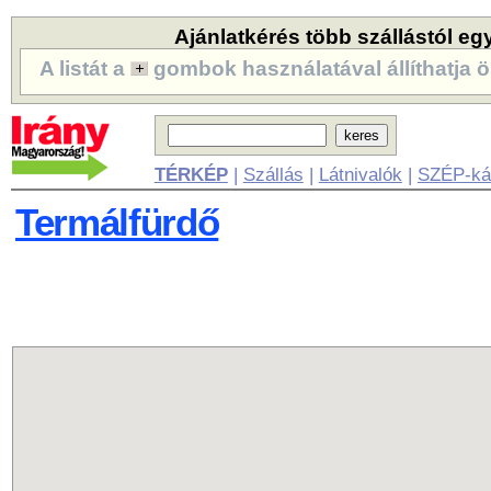
Ajánlatkérés több szállástól eg
A listát a
gombok használatával állíthatja ö
TÉRKÉP
|
Szállás
|
Látnivalók
|
SZÉP-ká
Termálfürdő