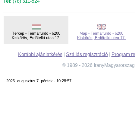
Tel:
(78) 311-524
Térkép - Termálfürdő - 6200
Map - Termálfürdő - 6200
Kiskőrös, Erdőtelki utca 17.
Kiskőrös, Erdőtelki utca 17.
Korábbi ajánlatkérés
|
Szállás regisztráció
|
Program re
© 1989 - 2026 IranyMagyarorszag
2026. augusztus 7. péntek - 10:28:57