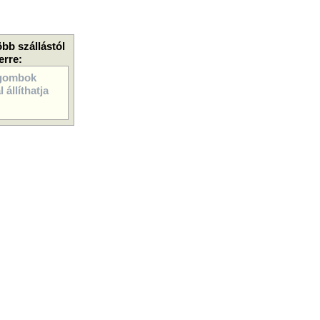
öbb szállástól
erre:
gombok
 állíthatja