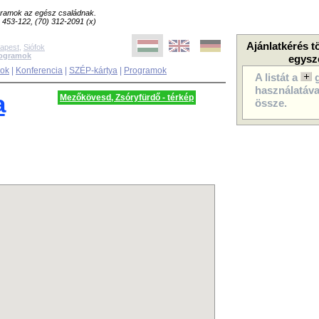
ogramok az egész családnak.
8) 453-122, (70) 312-2091 (x)
Ajánlatkérés t
apest
,
Siófok
rogramok
egysz
sok
|
Konferencia
|
SZÉP-kártya
|
Programok
A listát a
használatával
a
Mezőkövesd, Zsóryfürdő - térkép
össze.