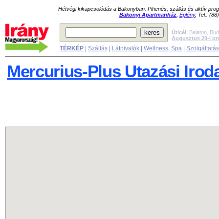
Hétvégi kikapcsolódás a Bakonyban. Pihenés, szállás és aktív pr
Bakonyi Apartmanház
,
Eplény
, Tel.: (8
Úticél
:
Balaton
,
Bud
Augusztus 20-i p
TÉRKÉP
|
Szállás
|
Látnivalók
|
Wellness, Spa
|
Szolgáltatá
Mercurius-Plus Utazási Irod