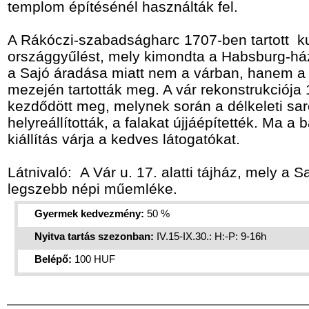
templom építésénél használták fel.
A Rákóczi-szabadságharc 1707-ben tartott k
országgyűlést, mely kimondta a Habsburg-ház
a Sajó áradása miatt nem a várban, hanem a
mezején tartották meg. A vár rekonstrukciója
kezdődött meg, melynek során a délkeleti sar
helyreállították, a falakat újjáépítették. Ma a
kiállítás várja a kedves látogatókat.
Látnivaló: A Vár u. 17. alatti tájház, mely a 
legszebb népi műemléke.
Gyermek kedvezmény:
50 %
Nyitva tartás szezonban:
IV.15-IX.30.: H:-P: 9-16h
Belépő:
100 HUF