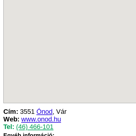
Cím:
3551
Ónod
, Vár
Web:
www.onod.hu
Tel:
(46) 466-101
Egyéb információ: