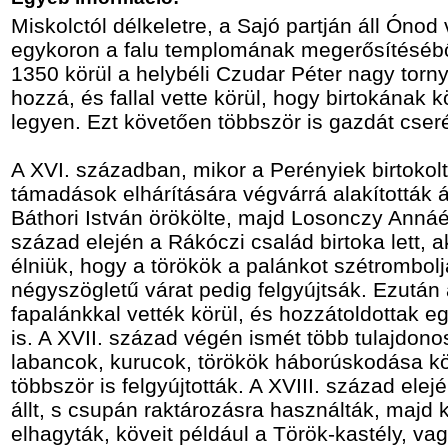
Miskolctól délkeletre, a Sajó partján áll Ónod
egykoron a falu templomának megerősítéséből 
1350 körül a helybéli Czudar Péter nagy tornyo
hozzá, és fallal vette körül, hogy birtokának 
legyen. Ezt követően többször is gazdát cseré
A XVI. században, mikor a Perényiek birtokolt
támadások elhárítására végvárrá alakították 
Báthori István örökölte, majd Losonczy Annáé 
század elején a Rákóczi család birtoka lett, ak
élniük, hogy a törökök a palánkot szétrombolj
négyszögletű várat pedig felgyújtsák. Ezután 
fapalánkkal vették körül, és hozzátoldottak e
is. A XVII. század végén ismét több tulajdonos
labancok, kurucok, törökök háborúskodása k
többször is felgyújtották. A XVIII. század el
állt, s csupán raktározásra használták, majd 
elhagyták, köveit például a Török-kastély, vag