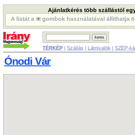
Ajánlatkérés több szállástól eg
A listát a
gombok használatával állíthatja ö
TÉRKÉP
|
Szállás
|
Látnivalók
|
SZÉP-ká
Ónodi Vár