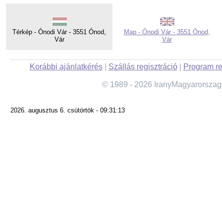
Térkép - Ónodi Vár - 3551 Ónod,
Map - Ónodi Vár - 3551 Ónod,
Vár
Vár
Korábbi ajánlatkérés
|
Szállás regisztráció
|
Program re
© 1989 - 2026 IranyMagyarorszag
2026. augusztus 6. csütörtök - 09:31:13