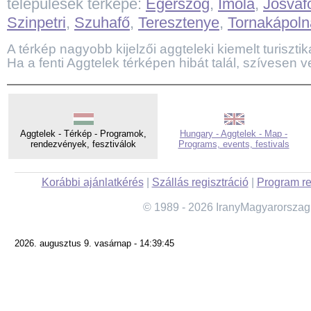
települések térképe:
Égerszög
,
Imola
,
Jósvaf
Szinpetri
,
Szuhafő
,
Teresztenye
,
Tornakápoln
A térkép nagyobb kijelzői aggteleki kiemelt turisztika
Ha a fenti Aggtelek térképen hibát talál, szívesen v
Aggtelek - Térkép - Programok,
Hungary - Aggtelek - Map -
rendezvények, fesztiválok
Programs, events, festivals
Korábbi ajánlatkérés
|
Szállás regisztráció
|
Program re
© 1989 - 2026 IranyMagyarorszag
2026. augusztus 9. vasárnap - 14:39:45