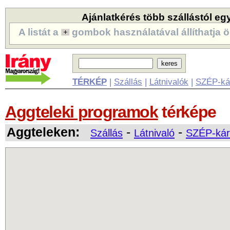
Ajánlatkérés több szállástól eg
A listát a
gombok használatával állíthatja ö
TÉRKÉP
|
Szállás
|
Látnivalók
|
SZÉP-ká
Aggteleki programok
térképe
Aggteleken:
-
-
Szállás
Látnivaló
SZÉP-kár