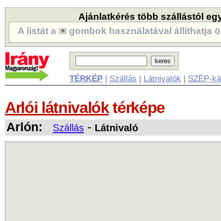
Ajánlatkérés több szállástól eg
A listát a
gombok használatával állíthatja ö
TÉRKÉP
|
Szállás
|
Látnivalók
|
SZÉP-ká
Arlói látnivalók
térképe
Arlón:
-
Szállás
Látnivaló