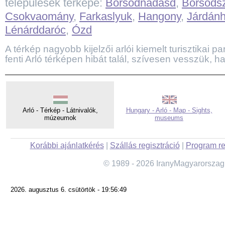
települések térképe:
Borsodnádasd
,
Borsods
Csokvaomány
,
Farkaslyuk
,
Hangony
,
Járdán
Lénárddaróc
,
Ózd
A térkép nagyobb kijelzői arlói kiemelt turisztikai par
fenti Arló térképen hibát talál, szívesen vesszük, ha
Arló - Térkép - Látnivalók,
Hungary - Arló - Map - Sights,
múzeumok
museums
Korábbi ajánlatkérés
|
Szállás regisztráció
|
Program re
© 1989 - 2026 IranyMagyarorszag
2026. augusztus 6. csütörtök - 19:56:49