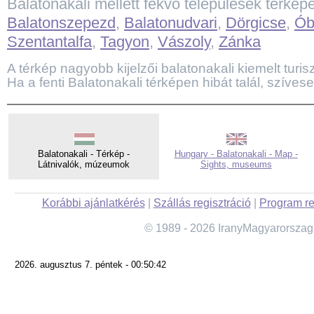
Balatonakali mellett fekvő települések térkép
Balatonszepezd
,
Balatonudvari
,
Dörgicse
,
Ób
Szentantalfa
,
Tagyon
,
Vászoly
,
Zánka
A térkép nagyobb kijelzői balatonakali kiemelt turiszt
Ha a fenti Balatonakali térképen hibát talál, szíves
Balatonakali - Térkép -
Hungary - Balatonakali - Map -
Látnivalók, múzeumok
Sights, museums
Korábbi ajánlatkérés
|
Szállás regisztráció
|
Program re
© 1989 - 2026 IranyMagyarorszag
2026. augusztus 7. péntek - 00:50:42