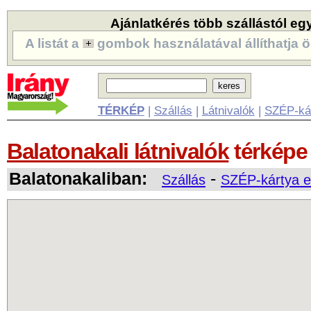
Ajánlatkérés több szállástól eg
A listát a
gombok használatával állíthatja ö
TÉRKÉP
|
Szállás
|
Látnivalók
|
SZÉP-ká
Balatonakali látnivalók
térképe
Balatonakaliban:
-
Szállás
SZÉP-kártya e