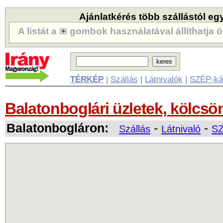
Ajánlatkérés több szállástól eg
A listát a
gombok használatával állíthatja ö
TÉRKÉP
|
Szállás
|
Látnivalók
|
SZÉP-ká
Balatonboglári üzletek, kölcsö
Balatonbogláron:
-
-
Szállás
Látnivaló
SZ