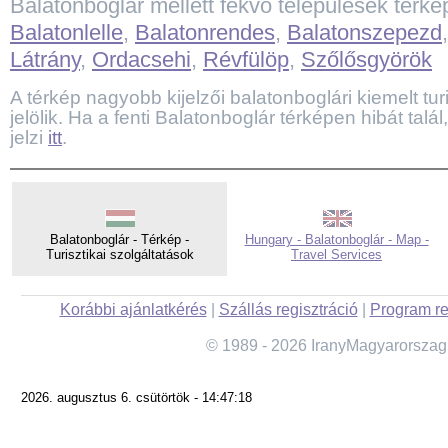
Balatonboglár mellett fekvő települések térk
Balatonlelle
,
Balatonrendes
,
Balatonszepezd
Látrány
,
Ordacsehi
,
Révfülöp
,
Szőlősgyörök
A térkép nagyobb kijelzői balatonboglári kiemelt turi
jelölik. Ha a fenti Balatonboglár térképen hibát tal
jelzi
itt
.
Balatonboglár - Térkép -
Hungary - Balatonboglár - Map -
Turisztikai szolgáltatások
Travel Services
Korábbi ajánlatkérés
|
Szállás regisztráció
|
Program re
© 1989 - 2026 IranyMagyarorszag
2026. augusztus 6. csütörtök - 14:47:18